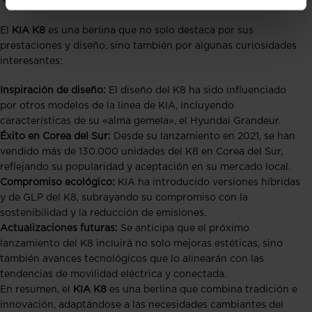
El
KIA K8
es una berlina que no solo destaca por sus
prestaciones y diseño, sino también por algunas curiosidades
interesantes:
Inspiración de diseño:
El diseño del K8 ha sido influenciado
por otros modelos de la línea de KIA, incluyendo
características de su «alma gemela», el Hyundai Grandeur.
Éxito en Corea del Sur:
Desde su lanzamiento en 2021, se han
vendido más de 130.000 unidades del K8 en Corea del Sur,
reflejando su popularidad y aceptación en su mercado local.
Compromiso ecológico:
KIA ha introducido versiones híbridas
y de GLP del K8, subrayando su compromiso con la
sostenibilidad y la reducción de emisiones.
Actualizaciones futuras:
Se anticipa que el próximo
lanzamiento del K8 incluirá no solo mejoras estéticas, sino
también avances tecnológicos que lo alinearán con las
tendencias de movilidad eléctrica y conectada.
En resumen, el
KIA K8
es una berlina que combina tradición e
innovación, adaptándose a las necesidades cambiantes del