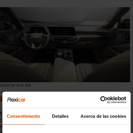
Interior KIA K8
Precio del KIA K8
El
precio del KIA K8
varía dependiendo del mercado y la
Consentimiento
Detalles
Acerca de las cookies
configuración seleccionada. En Corea del Sur, don
de se ha
vendido con gran éxito desde 2021, el precio de entrada es de