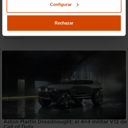
Configurar
Santana acaba de presentar su segundo modelo tras el
regreso de la marca con la pick-up Santana 400. Se llama
Rechazar
Clara Barceló Alegre
23/07/2026
Actualidad
Aston Martin Dreadnought: el 4×4 militar V12 de
Call of Duty