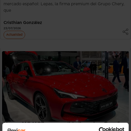
mercado español: Lepas, la firma premium del Grupo Chery,
que
Cristhian González
23/07/2026
Actualidad
Nuevo MG MG7 y su posible llegada a España
El MG7 es la berlina fastback con la que MG quiere plantar