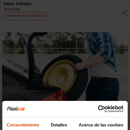
Pablo Peñalta
13/07/2026
Mantenimiento y mecánica
¿Se acabó la rueda de repuesto? Por qué tu
coche nuevo ya no la trae
¿Por qué los coches nuevos ya no llevan rueda de repuesto?
La verdad que nadie te cuenta Seguro que te
Consentimiento
Detalles
Acerca de las cookies