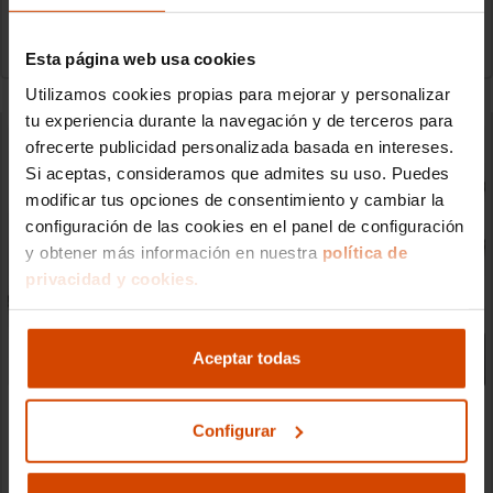
Clara Barceló Alegre
12/03/2026
Esta página web usa cookies
Mantenimiento y mecánica
Utilizamos cookies propias para mejorar y personalizar
tu experiencia durante la navegación y de terceros para
ofrecerte publicidad personalizada basada en intereses.
Si aceptas, consideramos que admites su uso. Puedes
modificar tus opciones de consentimiento y cambiar la
configuración de las cookies en el panel de configuración
y obtener más información en nuestra
política de
privacidad y cookies.
Aceptar todas
¿Qué es la carbonilla motor?
¿Qué es la carbonilla motor y cómo evitar problemas en tu
Configurar
coche? La carbonilla motor es uno de los enemigos
Clara Barceló Alegre