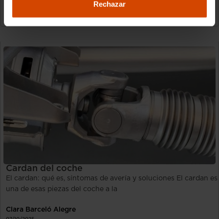
Rechazar
16/12/2025
Mantenimiento y mecánica
Cardan del coche
El cardan: qué es, síntomas de avería y soluciones El cardan es
una de esas piezas del coche a la
Clara Barceló Alegre
07/10/2025