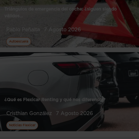
Triángulos de emergencia del coche: ¿siguen siendo
válidos…
Pablo Peñalta
7 Agosto 2026
Autoescuela
¿Qué es Flexicar Renting y qué nos diferencia?
Cristhian González
7 Agosto 2026
Noticias Flexicar