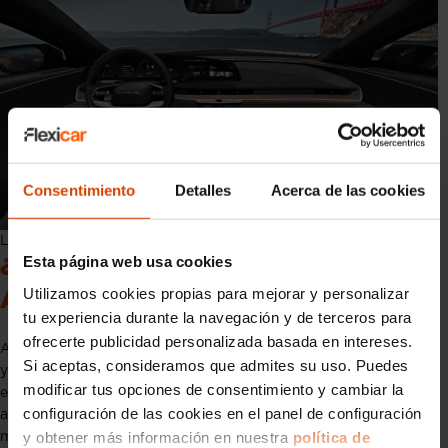
Consentimiento
Detalles
Acerca de las cookies
Lucid Air Grand Touring interior
Esta página web usa cookies
¿Cuándo llegará a España el Lucid
Utilizamos cookies propias para mejorar y personalizar
Air Grand Touring?
tu experiencia durante la navegación y de terceros para
ofrecerte publicidad personalizada basada en intereses.
Aunque
Lucid Motors
aún no tiene presencia oficial en España,
Si aceptas, consideramos que admites su uso. Puedes
ya está ampliando sus operaciones en Europa, especialmente
modificar tus opciones de consentimiento y cambiar la
en Alemania y los Países Bajos. Se espera que en los próximos
configuración de las cookies en el panel de configuración
años el Lucid Air Grand Touring esté disponible para el
y obtener más información en nuestra
política de
mercado español a través de importadores o incluso de forma