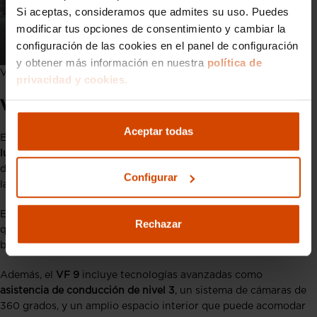
Si aceptas, consideramos que admites su uso. Puedes
modificar tus opciones de consentimiento y cambiar la
configuración de las cookies en el panel de configuración
y obtener más información en nuestra
política de
VinFast: VF 8
privacidad y cookies.
VinFast VF 9
Aceptar todas
El
VF 9
es el buque insignia de la marca, un
SUV eléctrico de
lujo
diseñado para competir con los vehículos más avanzados
del mercado que con un enfoque en el confort, la tecnología y
Configurar
la sostenibilidad, el
VF 9
ofrece
espacio, potencia y autonomía
.
El modelo tiene una autonomía de hasta 550 kilómetros, lo
Rechazar
que lo convierte en una opción atractiva para aquellos que
buscan un SUV eléctrico para desplazamientos largos.
Además, el
VF 9
incluye tecnologías avanzadas como
asistencia de conducción de nivel 3
, un sistema de cámaras de
360 grados, y un amplio espacio interior que puede acomodar