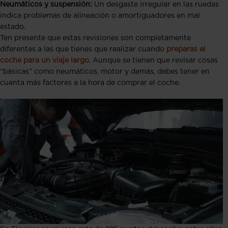
Neumáticos y suspensión:
Un desgaste irregular en las ruedas
indica problemas de alineación o amortiguadores en mal
estado.
Ten presente que estas revisiones son completamente
diferentes a las que tienes que realizar cuando
preparas el
coche para un viaje largo
. Aunque se tienen que revisar cosas
“básicas” como neumáticos, motor y demás, debes tener en
cuenta más factores a la hora de comprar el coche.