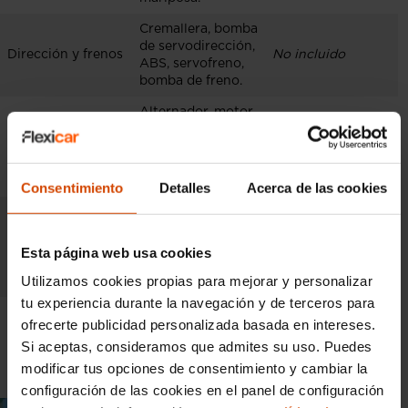
Cremallera, bomba
de servodirección,
Dirección y frenos
No incluido
ABS, servofreno,
bomba de freno.
Alternador, motor
de arranque,
Sistema eléctrico
bobina, motores
No incluido
de
elevalunas/cierre.
Consentimiento
Detalles
Acerca de las cookies
Compresor,
condensador y
Climatización
conducciones de
No incluido
Esta página web usa cookies
aire
Utilizamos cookies propias para mejorar y personalizar
acondicionado.
tu experiencia durante la navegación y de terceros para
Barras
ofrecerte publicidad personalizada basada en intereses.
estabilizadoras,
Suspensión /
Si aceptas, consideramos que admites su uso. Puedes
bomba de agua,
No incluido
Refrigeración
radiador,
modificar tus opciones de consentimiento y cambiar la
termostato.
configuración de las cookies en el panel de configuración