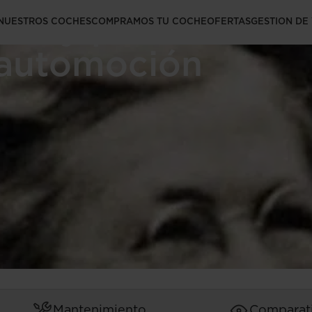
ras y pioneras en
NUESTROS COCHES
COMPRAMOS TU COCHE
OFERTAS
GESTION DE
 automoción
Mantenimiento
Comparat