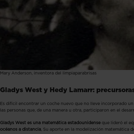
Mary Anderson, inventora del limpiaparabrisas
Gladys West y Hedy Lamarr: precursora
Es difícil encontrar un coche nuevo que no lleve incorporado u
las personas que, de una manera u otra, participaron en el desarr
Gladys West es una matemática estadounidense
que lideró el e
océanos a distancia
, Su aporte en la modelización matemática de