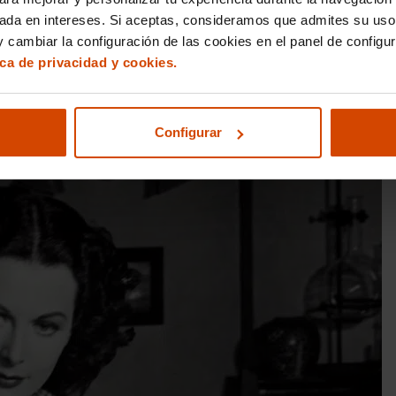
sada en intereses. Si aceptas, consideramos que admites su uso
 cambiar la configuración de las cookies en el panel de configu
ica de privacidad y cookies.
e recordada por sus películas, aunque su faceta de inventora
 abandonó dichos estudios por su carrera artística. Sin embargo
rante la Segunda Guerra Mundial creó un sistema que usaba
Configurar
e a misiles teledirigidos y, posteriormente, al
GPS y al WIFI
.