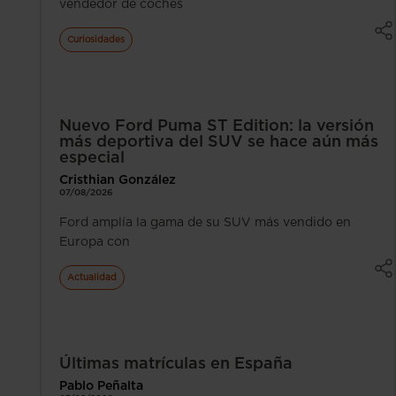
vendedor de coches
Curiosidades
Nuevo Ford Puma ST Edition: la versión
más deportiva del SUV se hace aún más
especial
Cristhian González
07/08/2026
Ford amplía la gama de su SUV más vendido en
Europa con
Actualidad
Últimas matrículas en España
Pablo Peñalta