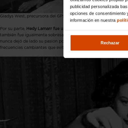
publicidad personalizada ba
opciones de consentimiento y
Gladys West, precursora del GPS
información en nuestra
polít
Por su parte,
Hedy Lamarr fue una actriz austriaca
principalment
también fue igualmente sobresaliente. Estudió
ingeniería
aunque
nunca dejó de lado su pasión por la
física y las matemáticas
. Du
Rechazar
frecuencias cambiantes que evitaban interferencias, idea aplicabl