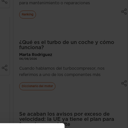
para mantenimiento o reparaciones
Ranking
¿Qué es el turbo de un coche y cómo
funciona?
Marta Rodriguez
06/08/2026
Cuando hablamos del turbocompresor, nos
referimos a uno de los componentes más
Diccionario del motor
Se acaban los avisos por exceso de
velocidad: la UE ya tiene el plan para
frenarte por satélite