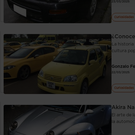
23/03/2025
Curiosidades
¿Conoces
La historia
cultura po
Gonzalo F
22/03/2025
Curiosidades
Akira N
El arte de
la automoc