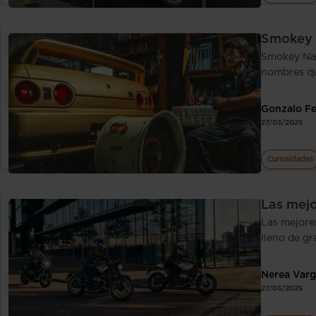
Smokey N
Smokey Nag
nombres qu
Gonzalo F
27/03/2025
Curiosidades
Las mejo
Las mejore
lleno de g
Nerea Varg
27/03/2025