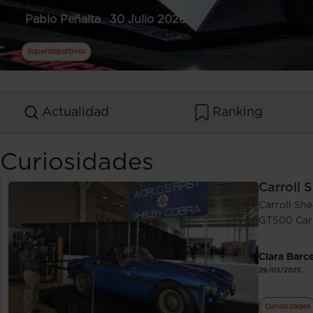
Pablo Peñalta
30 Julio 2026
Superdeportivos
Actualidad
Ranking
Curiosidades
Carroll 
Carroll She
GT500 Carro
Clara Barc
29/03/2025
Curiosidades