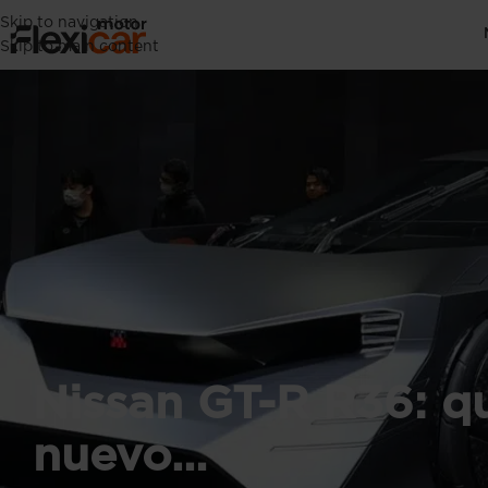
Skip to navigation
Skip to main content
Nissan GT-R R36: qu
nuevo…