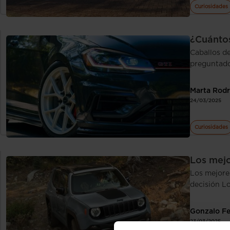
Curiosidades
¿Cuántos
Caballos d
preguntado
Marta Rodr
24/03/2025
Curiosidades
Los mej
Los mejore
decisión L
Gonzalo F
23/03/2025