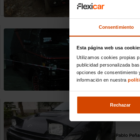
Curiosidades
Consentimiento
¿Qué coc
La icónica 
en los años
Esta página web usa cookie
Utilizamos cookies propias p
Clara Barc
publicidad personalizada ba
23/03/2025
opciones de consentimiento y
información en nuestra
polít
Curiosidades
Toyota C
Rechazar
Toyota Cel
Celica, pr
Pablo Peña