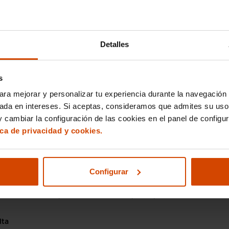
Detalles
he es la furgoneta del Equipo A?
furgoneta del Equipo A: Historia, serie y curiosidades Si creciste
 80 o has disfrutado de
s
ara mejorar y personalizar tu experiencia durante la navegación 
eló Alegre
sada en intereses. Si aceptas, consideramos que admites su uso
 cambiar la configuración de las cookies en el panel de configu
ica de privacidad y cookies.
elica: Todos los modelos y versiones
Configurar
ica: El deportivo más barato Hoy queremos hablarte del Toyota
obablemente el deportivo más barato que se puede
lta