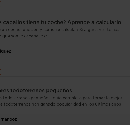
 caballos tiene tu coche? Aprende a calcularlo
e un coche: qué son y cómo se calculan Si alguna vez te has
 qué son los «caballos»
iguez
ores todoterrenos pequeños
s todoterrenos pequeños: guía completa para tomar la mejor
os todoterrenos han ganado popularidad en los últimos años
ernández