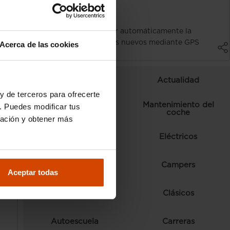
Clara Barceló Alegre
04/08/2026
Bruselas estudia limitar automáticamente la
velocidad de los coches nuevos mediante GPS
Acerca de las cookies
Radares
Curiosidades
Actualidad
y de terceros para ofrecerte
Mantenimiento del
. Puedes modificar tus
Ranking
coche
ración y obtener más
Normativa y trámites
Eléctricos
Comparativas
Campers
Aceptar todas
Consejos
Clásicos
Autoescuela
Carreras