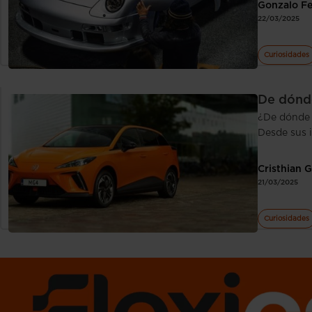
Gonzalo F
22/03/2025
Curiosidades
De dónd
¿De dónde 
Desde sus i
Cristhian 
21/03/2025
Curiosidades