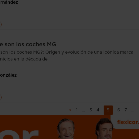
ernández
e son los coches MG
son los coches MG?: Origen y evolución de una icónica marca
nicios en la década de
González
<
1
…
3
4
5
6
7
…