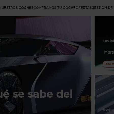
NUESTROS COCHES
COMPRAMOS TU COCHE
OFERTAS
GESTION DE
Las le
Mart
Diccio
é se sabe del
Norma