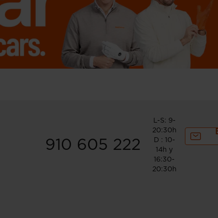
L-S: 9-
20:30h
D : 10-
910 605 222
14h y
16:30-
20:30h