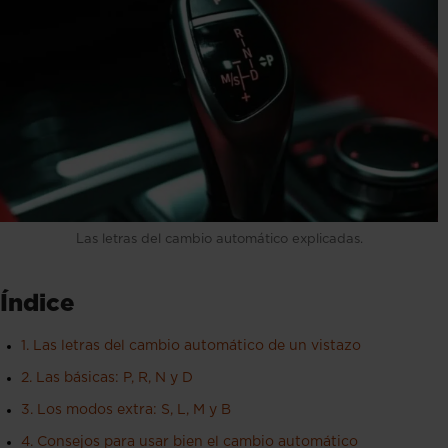
Las letras del cambio automático explicadas.
Índice
1. Las letras del cambio automático de un vistazo
2. Las básicas: P, R, N y D
3. Los modos extra: S, L, M y B
4. Consejos para usar bien el cambio automático