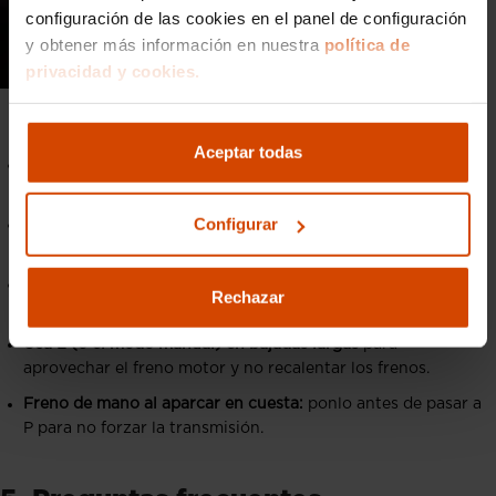
configuración de las cookies en el panel de configuración
y obtener más información en nuestra
política de
privacidad y cookies.
P, R, N, D y los modos adicionales S, L y M.
Aceptar todas
Pon P solo con el coche parado:
engranarla en movimiento
puede dañar el mecanismo de bloqueo.
Configurar
Pisa el freno para arrancar y para cambiar de P o N:
es un
seguro que llevan todos los automáticos.
En semáforos cortos, deja la D con el freno pisado;
no hace
Rechazar
falta pasar a N a cada parada.
Usa L (o el modo manual) en bajadas largas
para
aprovechar el freno motor y no recalentar los frenos.
Freno de mano al aparcar en cuesta:
ponlo antes de pasar a
P para no forzar la transmisión.