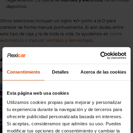
regeneración. Es típica de
híbridos y eléctricos
, no un modo
deportivo.
Otros selectores incluyen un signo
+/−
junto a la D para
cambiar de forma manual puntualmente. Si aún dudas entre
este tipo de caja y la de toda la vida, te ayudamos en
coche
automático o manual: ventajas y desventajas
.
4. Consejos para usar bien el
cambio automático
Consentimiento
Detalles
Acerca de las cookies
Esta página web usa cookies
Utilizamos cookies propias para mejorar y personalizar
tu experiencia durante la navegación y de terceros para
ofrecerte publicidad personalizada basada en intereses.
Si aceptas, consideramos que admites su uso. Puedes
modificar tus opciones de consentimiento y cambiar la