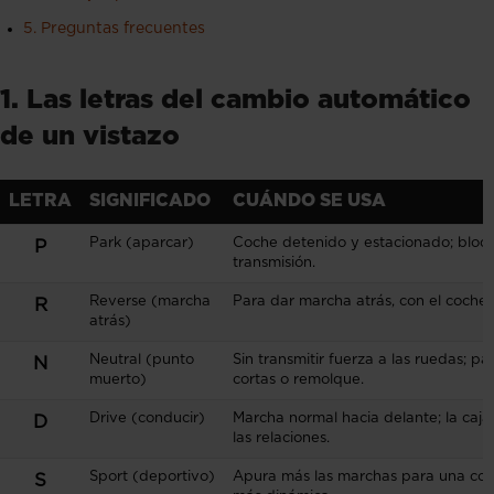
5. Preguntas frecuentes
1. Las letras del cambio automático
de un vistazo
LETRA
SIGNIFICADO
CUÁNDO SE USA
Park (aparcar)
Coche detenido y estacionado; bloq
P
transmisión.
Reverse (marcha
Para dar marcha atrás, con el coche
R
atrás)
Neutral (punto
Sin transmitir fuerza a las ruedas; p
N
muerto)
cortas o remolque.
Drive (conducir)
Marcha normal hacia delante; la caja
D
las relaciones.
Sport (deportivo)
Apura más las marchas para una co
S