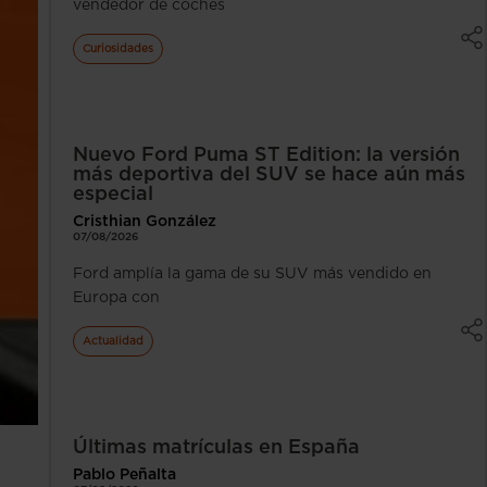
vendedor de coches
Curiosidades
Nuevo Ford Puma ST Edition: la versión
más deportiva del SUV se hace aún más
especial
Cristhian González
07/08/2026
Ford amplía la gama de su SUV más vendido en
Europa con
Actualidad
Últimas matrículas en España
Pablo Peñalta