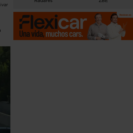
Radares
ZBE
tivar
a