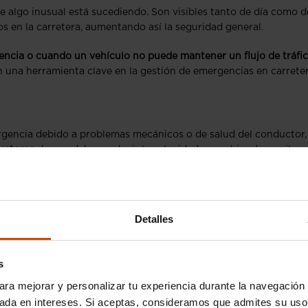
e algo inusual está sucediendo. Son visibles tanto de día como d
s en la carretera, aumentando así la seguridad general.
gencia o cuando un vehículo no puede mantener un flujo de tráfi
 una herramienta clave en la gestión de emergencias en carreter
ergencia debido a problemas mecánicos o de salud del conductor
ductores
de que deben reducir la velocidad o cambiar de carril pa
nsa o tormentas de nieve,
los warning pueden ser activados para
 tener en cuenta que en algunos países el uso de warning bajo es
Detalles
s
ara mejorar y personalizar tu experiencia durante la navegación 
sada en intereses. Si aceptas, consideramos que admites su uso