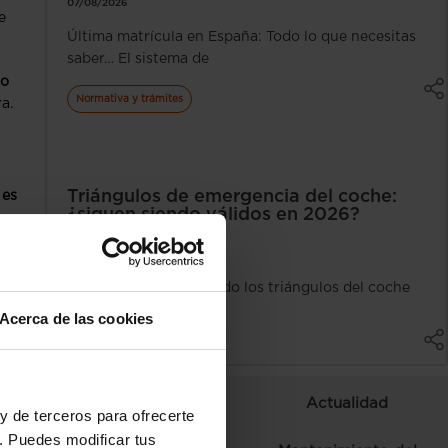
07/08/2026
e
Última matrícula en España: Todo lo que necesitas
saber… El sistema de
co
Normativa y trámites
a.
Triángulos de emergencia del coche:
,
es
¿siguen siendo válidos en 2026?
ra
Pablo Peñalta
06/08/2026
Si llevas años guardando los triángulos del coche
tas
en el maletero «por
Acerca de las cookies
Autoescuela
Curiosidades
Actualidad
y de terceros para ofrecerte
. Puedes modificar tus