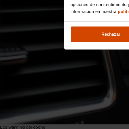
opciones de consentimiento y
información en nuestra
polít
Rechazar
Los warning del coche