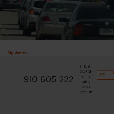
Siguiente
L-S: 9-
20:30h
D : 10-
910 605 222
14h y
16:30-
20:30h