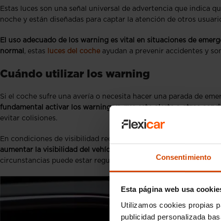
Estas luces son una señal universal de advertencia que indica qu
noche y están diseñadas para captar la atención de otros usuario
El uso adecuado de los warning es vital en situaciones de emer
normal
, estas
luces del coche
ayudan a prevenir accidentes y son
Cuándo utilizar los warning
Si el coche sufre una avería o necesita hacer una parada de em
fundamental activar los warning ya que esto alerta a otros con
evitar colisiones.
En condiciones de visibilidad reducida como neblina, lluvia inte
aumentar la visibilidad del vehículo
, sin embargo, es importante
Consentimiento
circunstancias puede estar regulado por la ley.
Esta página web usa cookie
Utilizamos cookies propias p
publicidad personalizada ba