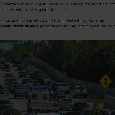
cialmente si este ocurre en una
autovía o autopista
, es crucial ac
ncial y evitar que el accidente se agrave.
zonas de construcción o a un tráfico lento inesperado,
los
vienen detrás de ellos
, permitiendo una reducción oportuna de l