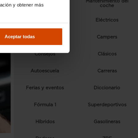
Mantenimiento del
Ranking
ración y obtener más
coche
Normativa y trámites
Eléctricos
Aceptar todas
Comparativas
Campers
Consejos
Clásicos
Autoescuela
Carreras
Ferias y eventos
Diccionario
Fórmula 1
Superdeportivos
Híbridos
Gasolineras