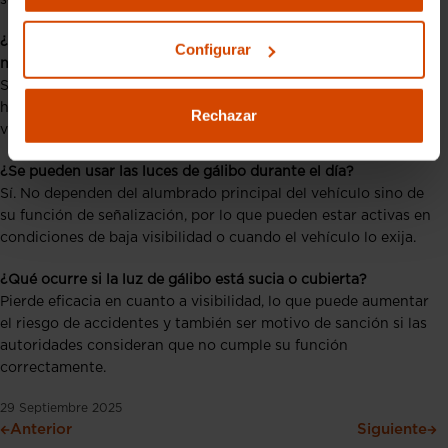
¿Puedo instalar luces de gálibo LED si mi vehículo las
Configurar
necesita?
Sí, siempre que cumplan la normativa técnica, cuenten con
homologación CE y respeten los colores, ubicación y
Rechazar
visibilidad exigidos.
¿Se pueden usar las luces de gálibo durante el día?
Sí. No dependen del alumbrado principal del vehículo sino de
su función de señalización, por lo que pueden estar activas en
condiciones de baja visibilidad o cuando el vehículo lo exija.
¿Qué ocurre si la luz de gálibo está sucia o cubierta?
Pierde eficacia en cuanto a visibilidad, lo que puede aumentar
el riesgo de accidentes y también ser motivo de sanción si las
autoridades consideran que no cumple su función
correctamente.
29 Septiembre 2025
Anterior
Siguiente