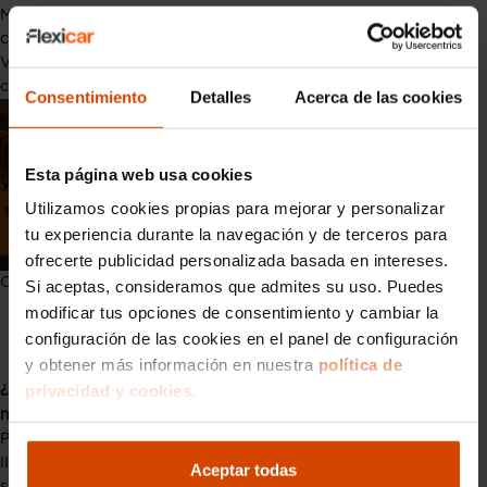
Mantén limpias las lentes para que no se pierda luminosidad ni
claridad.
Verifica que sigan estando bien fijadas y en su posición
correcta.
Consentimiento
Detalles
Acerca de las cookies
Esta página web usa cookies
Utilizamos cookies propias para mejorar y personalizar
tu experiencia durante la navegación y de terceros para
ofrecerte publicidad personalizada basada en intereses.
Consecuencias que no llevar las luces de gálibo
Si aceptas, consideramos que admites su uso. Puedes
Preguntas frecuentes sobre luces
modificar tus opciones de consentimiento y cambiar la
de gálibo
configuración de las cookies en el panel de configuración
y obtener más información en nuestra
política de
privacidad y cookies.
¿Por qué mi coche no tiene luces de gálibo si las luces
normales funcionan bien?
Porque en turismos o vehículos ligeros no suele ser obligatorio
llevarlas, salvo que por modificaciones (como cargas
Aceptar todas
sobresalientes) se excedan las dimensiones permitidas.