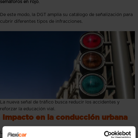
semáforos en rojo
.
De este modo, la DGT amplía su catálogo de señalización para
cubrir diferentes tipos de infracciones.
La nueva señal de tráfico busca reducir los accidentes y
reforzar la educación vial.
Impacto en la conducción urbana
La incorporación de esta
señal de tráfico que avisa cámaras en