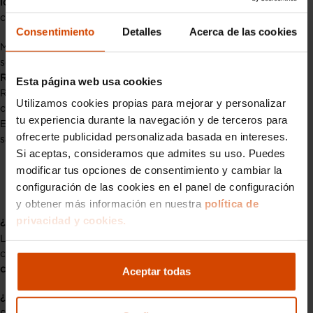
los semáforos
tendrá un impacto directo en la forma de
conducir en ciudad.
Consentimiento
Detalles
Acerca de las cookies
Mayor
concienciación
sobre la importancia de respetar el
semáforo en rojo.
Reducción de accidentes
en intersecciones conflictivas.
Esta página web usa cookies
Refuerzo de la
educación vial
, especialmente entre los
Utilizamos cookies propias para mejorar y personalizar
conductores más jóvenes.
tu experiencia durante la navegación y de terceros para
En definitiva, se trata de una medida que no solo busca
ofrecerte publicidad personalizada basada en intereses.
sancionar, sino sobre todo
prevenir
.
Si aceptas, consideramos que admites su uso. Puedes
modificar tus opciones de consentimiento y cambiar la
Preguntas frecuentes sobre la
configuración de las cookies en el panel de configuración
señal de tráfico que avisa cámaras
y obtener más información en nuestra
política de
privacidad y cookies.
¿Dónde se instalará la nueva señal DGT?
La DGT ha anunciado que se colocará en las principales
ciudades españolas, en aquellos cruces donde ya funcionan
cámaras en semáforos
para controlar el paso indebido.
Aceptar todas
¿Me pueden multar aunque esté la señal instalada?