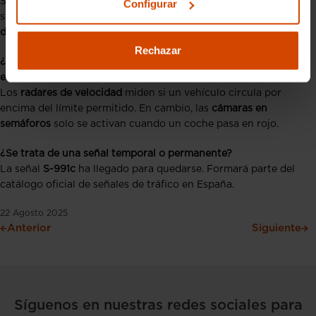
Sí. La función de la señal es advertir, pero si un conductor se
Configurar
salta un semáforo en rojo, la
multa de 200 euros y la pérdida
de 4 puntos
seguirá aplicándose.
Rechazar
¿Qué diferencia hay entre un radar de velocidad y las cámaras
en semáforos?
Los
radares de velocidad
miden si un vehículo circula por
encima del límite permitido. En cambio, las
cámaras en
semáforos
solo se activan cuando un coche pasa en rojo.
¿Se trata de una señal temporal o permanente?
La señal
S-991c
ha llegado para quedarse. Formará parte del
catálogo oficial de señales de tráfico en España.
22 Agosto 2025
Anterior
Siguiente
Síguenos en nuestras redes sociales para