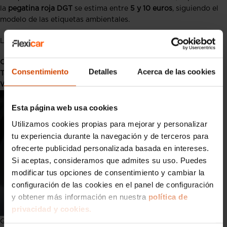
la
pegatina roja DGT
se estima entre
5 y 10 euros
, siguiendo el
modelo de las etiquetas ambientales.
Los canales previstos para su distribución son:
Oficinas de Correos.
Consentimiento
Detalles
Acerca de las cookies
Talleres autorizados CETRAA.
Web oficial de la DGT.
Esta página web usa cookies
Utilizamos cookies propias para mejorar y personalizar
tu experiencia durante la navegación y de terceros para
ofrecerte publicidad personalizada basada en intereses.
Si aceptas, consideramos que admites su uso. Puedes
modificar tus opciones de consentimiento y cambiar la
configuración de las cookies en el panel de configuración
y obtener más información en nuestra
política de
privacidad y cookies.
Qué coches llevan la pegatina roja