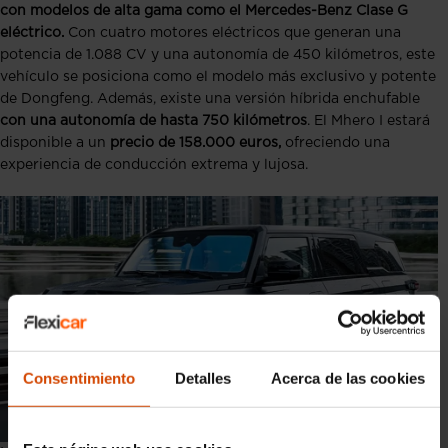
con modelos de alta gama como el Mercedes-Benz Clase G
eléctrico.
Con cuatro motores eléctricos que generan una
potencia de 1.088 CV y una autonomía de 450 kilómetros, este
vehículo se posiciona como el modelo más exclusivo y potente
de Dongfeng. Además, existe una versión híbrida enchufable
con una autonomía de hasta 750 kilómetros
. El Mhero I estará
disponible a un
precio de 158.000 euros,
ofreciendo una
experiencia de conducción extrema y lujosa.
Consentimiento
Detalles
Acerca de las cookies