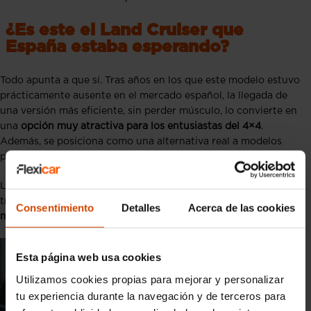
¿Es este el Land Cruiser que
España estaba esperando?
Todo apunta a que sí. Tras años en los que este modelo estuvo
prácticamente ausente en el mercado español, la llegada de
una versión más eficiente, sin perder músculo, lo convierte en
una
opción muy atractiva para los entusiastas del 4×4
.
Además, se posiciona como una alternativa real a modelos
premium con precios mucho más elevados.
La apuesta de Toyota es clara: ofrecer un todoterreno
tradicional adaptado a los nuevos tiempos, que
respete el
Consentimiento
Detalles
Acerca de las cookies
medio ambiente sin renunciar al espíritu aventurero
.
Esta página web usa cookies
Utilizamos cookies propias para mejorar y personalizar
tu experiencia durante la navegación y de terceros para