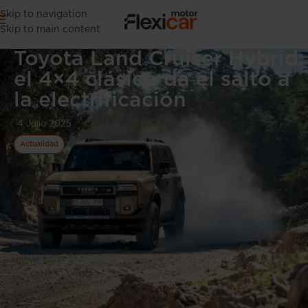
Skip to navigation
Skip to main content
Toyota Land Cruiser Hybrid:
el 4×4 clásico da el salto a
la electrificación
4 Julio 2025
Actualidad