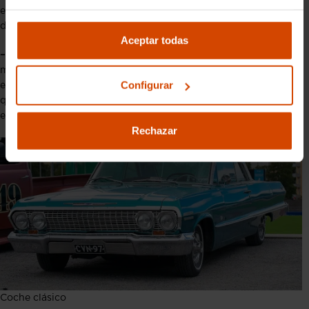
en los vehículos modernos lo cual puede hacer que su uso
diario sea menos práctico y seguro.
Aceptar todas
– Eficiencia y emisiones
: Los coches clásicos generalmente son
menos eficientes en términos de consumo de combustible y
Configurar
emisiones en comparación con los modelos más recientes, lo
que puede ser una preocupación en áreas con regulaciones
estrictas de emisiones.
Rechazar
Coche clásico