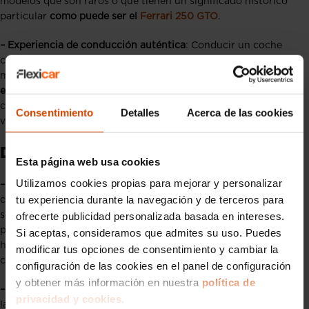
modelos que son raros o que tienen un significado histórico
particular
como puede ser el
Ferrari 250 GTO
.
– Experiencia de conducción auténtica
: Conducir un coche
clásico ofrece una experiencia de conducción pura y
mecánicamente directa, que
muchos aficionados valoran por
encima de las comodidades modernas
ya que esta conexión
con la carretera es algo que raramente se encuentra en los
Consentimiento
Detalles
Acerca de las cookies
vehículos más nuevos.
Desventajas de los coches clásicos
Esta página web usa cookies
Utilizamos cookies propias para mejorar y personalizar
– Mantenimiento y restauración
: El mantenimiento de un
tu experiencia durante la navegación y de terceros para
coche clásico, a pesar de que por norma general suele ser más
sencillo, también puede ser más costoso ya que las piezas
ofrecerte publicidad personalizada basada en intereses.
pueden ser difíciles de encontrar y a menudo requieren
Si aceptas, consideramos que admites su uso. Puedes
habilidades especializadas para su restauración y
modificar tus opciones de consentimiento y cambiar la
conservación.
configuración de las cookies en el panel de configuración
y obtener más información en nuestra
política de
– Falta de tecnología moderna
: Los coches clásicos carecen de
privacidad y cookies.
las tecnologías de seguridad y comodidad que están presentes