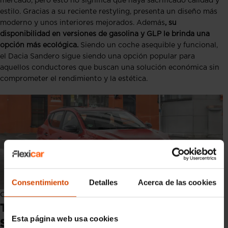
mercado, pero esto no significa que haya sacrificado calidad y
estilo. Gracias a su reciente restyling, presenta un diseño más
moderno y unos interiores mejorados. Además
, su
disponibilidad en versiones de gasolina y GLP le brinda una
opción más ecológica.
Siendo un coche asequible y funcional,
el Dacia Sandero sigue siendo una opción popular para
aquellos conductores que buscan una solución económica sin
comprometer el rendimiento y la estética.
Consentimiento
Detalles
Acerca de las cookies
Coches más baratos: Dacia Sandero
Top coches más baratos: Dacia
Esta página web usa cookies
Sandero Stepway (14.720 €)