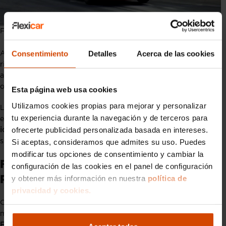
Ferrari P330
Consentimiento
Detalles
Acerca de las cookies
Aunque los frentes de batalla pudieron haber cambiado, la
rivalidad Ford vs Ferrari nunca se disipó completamente, pues
ambas marcas continuaron innovando y buscando superar al
otro en varios escenarios del automovilismo.
Esta página web usa cookies
Utilizamos cookies propias para mejorar y personalizar
Los años 70 pueden haber sido menos intensos en términos de
tu experiencia durante la navegación y de terceros para
enfrentamientos directos, pero
fueron cruciales para definir las
ofrecerte publicidad personalizada basada en intereses.
identidades modernas de Ford y Ferrari
, cimentando aún más
Si aceptas, consideramos que admites su uso. Puedes
su rivalidad legendaria en la historia de los deportes del motor.
modificar tus opciones de consentimiento y cambiar la
Ford vs Ferrari en l
os Años 80 y 90: Un
configuración de las cookies en el panel de configuración
y obtener más información en nuestra
política de
Respiro Temporal
privacidad y cookies.
Con el tiempo,
la rivalidad se calmó un poco
, ya que ambas
marcas se centraron en diferentes categorías de carreras,
Ferrari continuó su dominio en la Fórmula 1
, mientras que
Ford