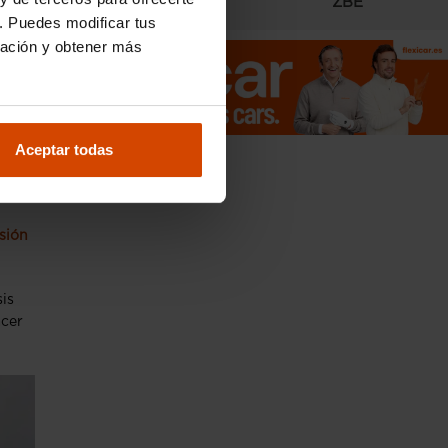
Radares
ZBE
. Puedes modificar tus
ar
ración y obtener más
Aceptar todas
 V12
sión
sis
acer