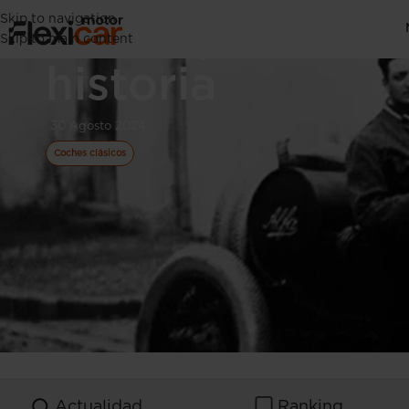
Skip to navigation
Ferrari, una ma
Skip to main content
historia
30 Agosto 2024
Coches clásicos
Actualidad
Ranking