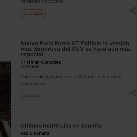
vendedor de coches
Curiosidades
Nuevo Ford Puma ST Edition: la versión
más deportiva del SUV se hace aún más
especial
Cristhian González
07/08/2026
Ford amplía la gama de su SUV más vendido en
Europa con
Actualidad
Últimas matrículas en España
Pablo Peñalta