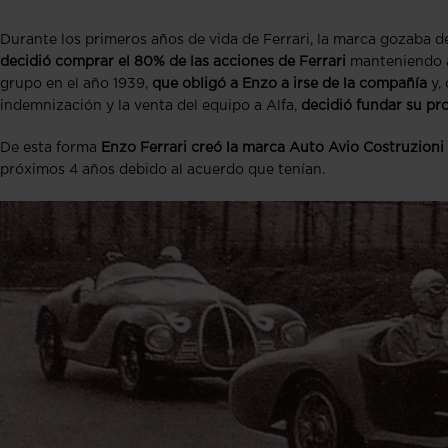
Durante los primeros años de vida de Ferrari, la marca gozaba 
decidió comprar el 80% de las acciones de Ferrari
manteniendo a 
grupo en el año 1939,
que obligó a Enzo a irse de la compañía
y, 
indemnización y la venta del equipo a Alfa,
decidió fundar su pr
De esta forma
Enzo Ferrari creó la marca
Auto Avio Costruzioni
próximos 4 años debido al acuerdo que tenían.