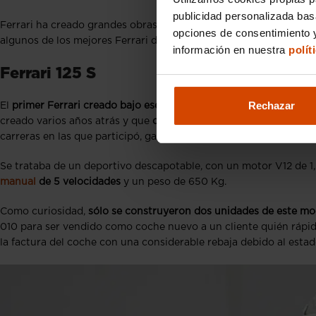
publicidad personalizada ba
Ferrari ha creado grandes obras de arte con avances tecnológic
opciones de consentimiento y
algunos de los mejores Ferrari de la historia.
información en nuestra
polít
Ferrari
125 S
Rechazar
El
primer Ferrari creado bajo ese nombre, fue el Ferrari 125 S
, u
creado varios años atrás y que
consiguió su primera victoria e
carreras en las que participó, ganó 6 de ellas y quedó segundo e
Se trataba de un deportivo descapotable, con un motor V12 de 1,
manual
de 5 velocidades
y un peso de 650 Kg.
Como curiosidad,
sólo se construyeron dos unidades de este mo
010 para ser vendido como coche nuevo a un cliente quién rápid
la factura del coche con una considerable rebaja debido al estad