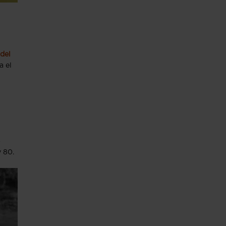
del
a el
i
 80.