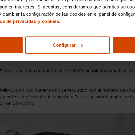
sada en intereses. Si aceptas, consideramos que admites su uso
os y motores adelantados a su época, por lo que vamos a destac
 cambiar la configuración de las cookies en el panel de configu
ica de privacidad y cookies.
Configurar
n coche
deportivo
creado para la competición y cuyo motor era el
n ese mismo año en el Gran Premio de Roma
, de hecho, de las 10
n otra.
5 litros que daba una potencia de 118 CV
acoplado a una
transmi
delo
y, la unidad número uno se rebautizó con el número de cha
amente se dió cuenta del engaño y Ferrari se vió obligada a reh
o real del coche.