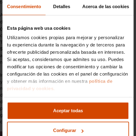
tecnologías avanzadas en los tubos de escape.
Consentimiento
Detalles
Acerca de las cookies
Además de los catalizadores tradicionales, muchos vehículos
de gasolina actuales integran ya un
filtro de partículas
Esta página web usa cookies
(GPF)
, similar al que emplean los motores diésel (DPF), que
captura partículas finas antes de ser expulsadas al exterior.
Utilizamos cookies propias para mejorar y personalizar
También se utilizan sistemas
SCR (Reducción Catalítica
tu experiencia durante la navegación y de terceros para
Selectiva)
en motores diésel modernos, que funcionan con un
ofrecerte publicidad personalizada basada en intereses.
aditivo como el
AdBlue
para transformar los óxidos de
Si aceptas, consideramos que admites su uso. Puedes
nitrógeno en compuestos inofensivos.
modificar tus opciones de consentimiento y cambiar la
configuración de las cookies en el panel de configuración
Incluso los coches híbridos, que alternan entre motor térmico
y obtener más información en nuestra
política de
y eléctrico, cuentan con sistemas de escape optimizados que
privacidad y cookies.
minimizan las emisiones en las fases de arranque en frío,
donde más contaminan; algunos de ellos sufren el fenómeno
de
agua en el tubo de escape
. Estas innovaciones refuerzan el
papel del tubo de escape no solo como un canalizador de
Aceptar todas
gases, sino como un componente clave en la lucha contra la
contaminación y en la eficiencia energética del vehículo.
Configurar