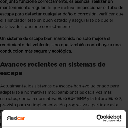
conjunto funcione correctamente, es esencial realizar un
mantenimiento regular
, lo que incluye
inspeccionar el tubo de
escape para detectar cualquier daño o corrosión
, verificar que
el silenciador esté en buen estado y asegurarse de que el
catalizador funcione correctamente.
Un sistema de escape bien mantenido no solo mejora el
rendimiento del vehículo, sino que también contribuye a una
conducción más segura y ecológica.
Avances recientes en sistemas de
escape
Actualmente, los sistemas de escape han evolucionado para
adaptarse a normativas medioambientales cada vez más
estrictas, como la normativa
Euro 6d-TEMP
y la futura
Euro 7
,
prevista para su implementación progresiva a partir de este
mismo año en Europa. Estas normativas obligan a los
fabricantes a reducir aún más las emisiones de NOx y
partículas, lo que ha derivado en la incorporación de