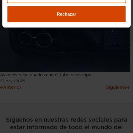
Rechazar
Avances relacionados con el tubo de escape
23 Mayo 2025
Anterior
Siguiente
Síguenos en nuestras redes sociales para
estar informado de todo el mundo del