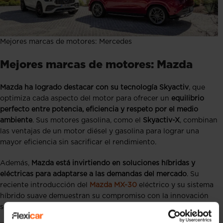
Mejores marcas de motores: Mercedes
Mejores marcas de motores: Mazda
Mazda ha logrado destacar con su tecnología
Skyactiv
, que
optimiza cada aspecto del motor para ofrecer un
equilibrio
perfecto entre potencia, eficiencia y respeto por el medio
ambiente
. Sus motores gasolina, como el
Skyactiv-X
, combinan
las ventajas de un motor diésel y gasolina para lograr una
mayor eficiencia sin sacrificar el rendimiento.
Además,
Mazda está invirtiendo en soluciones híbridas y
eléctricas para adaptarse a las demandas del mercado
. Su
reciente introducción del
Mazda MX-30
eléctrico y su sistema
híbrido suave demuestran su compromiso con la innovación
sostenible.