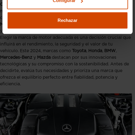
Configurar
Consumo y emisiones:
Prioriza motores eficientes y con
menores emisiones para ahorrar en combustible y contribuir al
cuidado del medio ambiente.
Rechazar
Mantenimiento:
Infórmate sobre los costes de mantenimiento
y la disponibilidad de recambios.
Elegir la marca de motor adecuada es una decisión crucial que
influirá en el rendimiento, la seguridad y el valor de tu
vehículo. Este 2024, marcas como
Toyota
,
Honda
,
BMW
,
Mercedes-Benz
y
Mazda
destacan por sus innovaciones
tecnológicas y su compromiso con la sostenibilidad. Antes de
decidirte, evalúa tus necesidades y prioriza una marca que
ofrezca el equilibrio perfecto entre fiabilidad, potencia y
eficiencia.