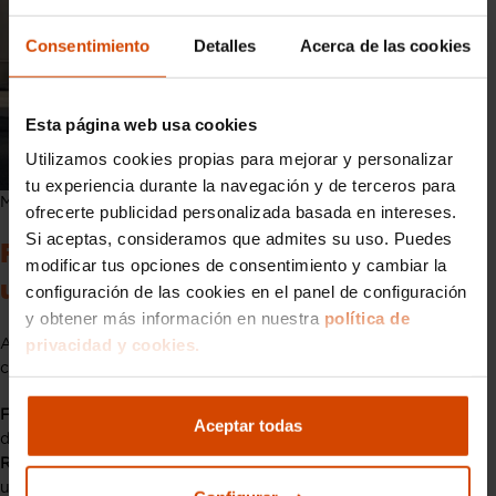
Consentimiento
Detalles
Acerca de las cookies
Esta página web usa cookies
Utilizamos cookies propias para mejorar y personalizar
tu experiencia durante la navegación y de terceros para
Mejores marcas de motores: Mazda
ofrecerte publicidad personalizada basada en intereses.
Si aceptas, consideramos que admites su uso. Puedes
Factores a tener en cuenta al elegir
modificar tus opciones de consentimiento y cambiar la
una marca de motor
configuración de las cookies en el panel de configuración
y obtener más información en nuestra
política de
privacidad y cookies.
A la hora de elegir una marca de motor para tu vehículo,
considera los siguientes aspectos:
Fiabilidad:
Opta por marcas con un historial comprobado de
Aceptar todas
durabilidad y bajas tasas de averías.
Rendimiento:
Evalúa la potencia y el par motor en función del
uso que planees darle al vehículo.