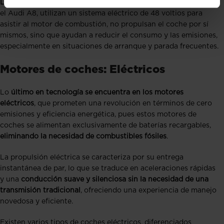
Los vehículos con sistema ‘mild-hybrid’ (microhíbridos)
, como
el Audi A8, utilizan un sistema eléctrico de 48 voltios para
asistir al motor de combustión, no propulsan el coche por sí
mismos, sino que ayudan a reducir el consumo y las emisiones,
especialmente en situaciones de arranque y parada frecuentes.
Motores de coches: Eléctricos
Lo
último en tecnología se encuentra en los motores
eléctricos
, que prometen una revolución en términos de cero
emisiones y eficiencia energética, pues estos motores de
coches se alimentan exclusivamente de baterías recargables,
eliminando la necesidad de combustibles fósiles
.
La propulsión eléctrica se caracteriza por su entrega
instantánea de par, lo que se traduce en aceleraciones rápidas
y una
conducción suave y silenciosa sin la necesidad de una
transmisión tradicional
, ofreciendo una experiencia de manejo
novedosa y eficiente.
Existen varios tipos de coches eléctricos, diferenciados