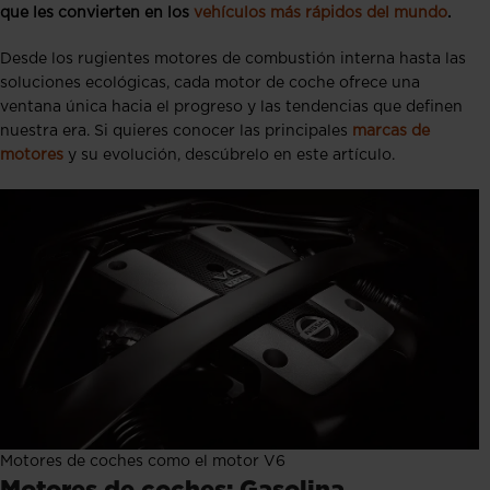
que les convierten en los
vehículos más rápidos del mundo
.
Desde los rugientes motores de combustión interna hasta las
soluciones ecológicas, cada motor de coche ofrece una
ventana única hacia el progreso y las tendencias que definen
nuestra era. Si quieres conocer las principales
marcas de
motores
y su evolución, descúbrelo en este artículo.
Motores de coches como el motor V6
Motores de coches: Gasolina