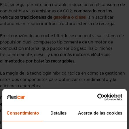
Esta sinergia permite una notable reducción en el consumo de
combustible y las emisiones de CO2,
comparado con los
vehículos tradicionales de
gasolina o diésel
, sin sacrificar
autonomía ni requerir infraestructura extensa de recarga.
En el corazón de un coche híbrido se encuentra su sistema de
propulsión dual, compuesto típicamente de un motor de
combustión interna, que puede ser de gasolina o, menos
frecuentemente, diésel, y
uno o más motores eléctricos
alimentados por baterías recargables
.
La magia de la tecnología híbrida radica en cómo se gestionan
estos dos componentes para optimizar el rendimiento y la
eficiencia energética.
Existen varios tipos de coches híbridos, cada uno con su
enfoque particular en la economía de combustible y la
reducción de emisiones
.
Consentimiento
Detalles
Acerca de las cookies
Los híbridos paralelos, como el Toyota Prius, uno de los