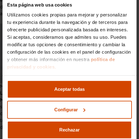
ejemplos más icónicos, pueden propulsarse mediante el motor
Esta página web usa cookies
de combustión, el motor eléctrico o una combinación de
ambos, balanceando eficiencia y potencia según sea necesario.
Utilizamos cookies propias para mejorar y personalizar
tu experiencia durante la navegación y de terceros para
ofrecerte publicidad personalizada basada en intereses.
Si aceptas, consideramos que admites su uso. Puedes
modificar tus opciones de consentimiento y cambiar la
configuración de las cookies en el panel de configuración
y obtener más información en nuestra
política de
privacidad y cookies.
Motores de coches: Mitsubishi Outlander PHEV
Aceptar todas
Los híbridos enchufables (PHEV), por otro lado, como el
Mitsubishi Outlander PHEV
, ofrecen la capacidad de recargar
sus baterías desde una fuente externa, permitiendo distancias
Configurar
considerables en modo puramente eléctrico, ideal para
trayectos urbanos cortos, con la opción de cambiar al motor
de combustión para viajes más largos.
Rechazar