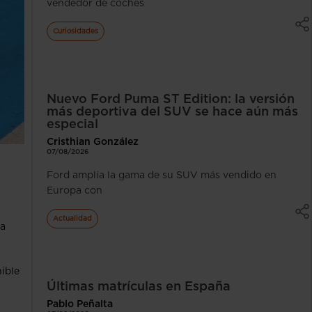
vendedor de coches
Curiosidades
Nuevo Ford Puma ST Edition: la versión
más deportiva del SUV se hace aún más
especial
Cristhian González
07/08/2026
Ford amplía la gama de su SUV más vendido en
Europa con
Actualidad
la
ible
Últimas matrículas en España
Pablo Peñalta