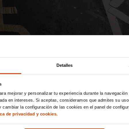
Detalles
s
aparcamiento para discapacitados
ara mejorar y personalizar tu experiencia durante la navegación 
sada en intereses. Si aceptas, consideramos que admites su uso
ecesario cumplir ciertos requisitos
que pueden variar según la
 cambiar la configuración de las cookies en el panel de configu
ica de privacidad y cookies.
icado oficial que acredite una discapacidad igual o superior al 
nidad autónoma.