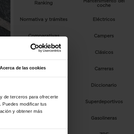
Mantenimiento del
Ranking
coche
Normativa y trámites
Eléctricos
Comparativas
Campers
Consejos
Clásicos
Acerca de las cookies
Autoescuela
Carreras
Ferias y eventos
Diccionario
y de terceros para ofrecerte
Fórmula 1
Superdeportivos
. Puedes modificar tus
ración y obtener más
Híbridos
Gasolineras
33%