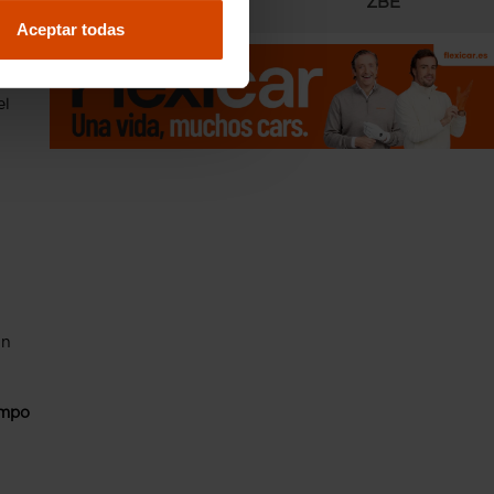
Radares
ZBE
Aceptar todas
el
in
empo