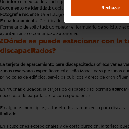
Un informe médico
detallado que describa la movilidad reducida 
Rechazar
Documento de identidad:
Copia del DNI o NIE del solicitante y, e
Fotografía reciente:
Una fotografía tamaño carnet del solicitante 
Empadronamiento:
Certificado de empadronamiento para acreditar
Formulario de solicitud:
Completar el formulario de solicitud espe
ayuntamiento o comunidad autónoma.
¿Dónde se puede estacionar con la t
discapacitados?
La tarjeta de aparcamiento para discapacitados ofrece varias ve
zonas reservadas específicamente señalizadas para personas co
principales de edificios, servicios públicos y áreas de gran afluen
En muchas ciudades, la tarjeta de discapacidad permite
aparcar
necesidad de pagar la tarifa correspondiente.
En algunos municipios, la tarjeta de aparcamiento para discapa
limitado
.
En situaciones excepcionales y de corta duración, la tarjeta pue