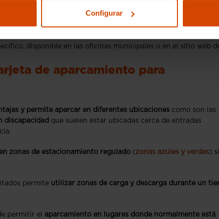
del solicitante, debe ser emitido por un médico especialista.
Configurar
n algunos casos, del representante legal si lo hubiese.
para la emisión de la tarjeta.
 la residencia en el municipio donde se solicita la tarjeta.
cífico, disponible en las oficinas municipales o en el sitio web d
arjeta de aparcamiento para
ntajas y permite aparcar en diferentes ubicaciones
como son las
n discapacidad
que suelen estar ubicadas cerca de entradas
cia.
 en zonas de estacionamiento regulado
(
zonas azules y verdes
) s
citados permite
utilizar zonas de carga y descarga durante un ti
de permitir el
aparcamiento en lugares donde normalmente está