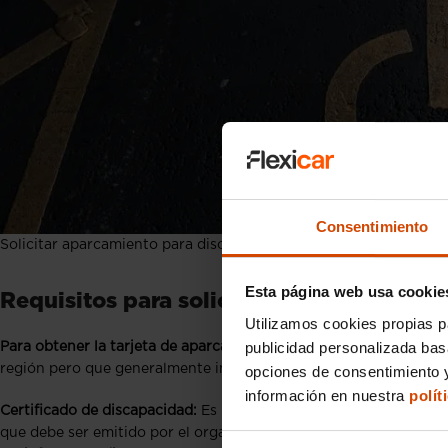
Consentimiento
Solicitar aparcamiento para discapacitados
Esta página web usa cookie
Requisitos para solicitar la tarjeta de 
Utilizamos cookies propias p
publicidad personalizada ba
Para obtener la tarjeta de aparcamiento para discapacitados es n
región pero que generalmente incluyen:
opciones de consentimiento y
información en nuestra
polít
Certificado de discapacidad:
Es indispensable presentar un certif
que debe ser emitido por el organismo competente de la comu