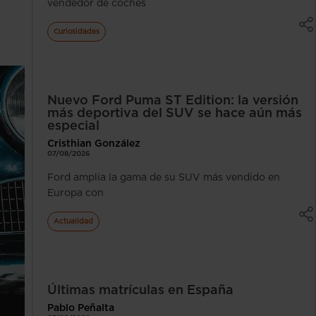
vendedor de coches
Curiosidades
Nuevo Ford Puma ST Edition: la versión
más deportiva del SUV se hace aún más
especial
Cristhian González
07/08/2026
Ford amplía la gama de su SUV más vendido en
Europa con
Actualidad
Últimas matrículas en España
Pablo Peñalta