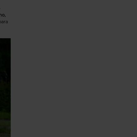
e
no,
para