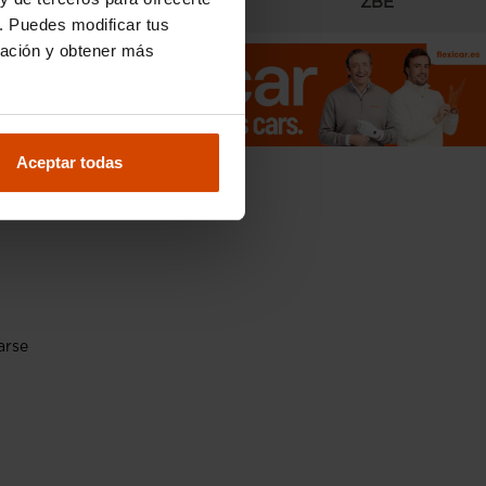
Radares
ZBE
. Puedes modificar tus
ración y obtener más
 en
Aceptar todas
an
arse