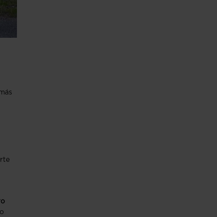
emás
rte
ro
to