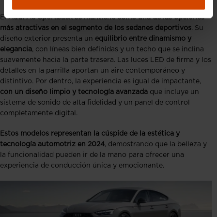
El
Audi A5 Sportback
se mantiene como una de las opciones
más atractivas en el segmento de los sedanes deportivos
. Su
diseño exterior presenta un
equilibrio entre dinamismo y
elegancia
, con líneas bien definidas y un techo que se inclina
suavemente hacia la parte trasera. Las luces LED de firma y los
detalles en la parrilla aportan un aire contemporáneo y
distintivo. Por dentro, la experiencia es igual de impactante,
con un diseño limpio y tecnología avanzada
que incluye un
sistema de sonido de alta fidelidad y un panel de control
completamente digital.
Estos modelos representan la cúspide de la estética y
tecnología automotriz en 2024
, demostrando que la belleza y
la funcionalidad pueden ir de la mano para ofrecer una
experiencia de conducción única y emocionante.