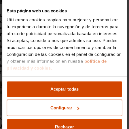
Mercedes Clase C Coupé
Esta página web usa cookies
El
Mercedes Clase C Coupé
es sinónimo de elegancia y
Utilizamos cookies propias para mejorar y personalizar
deportividad
. Con un perfil bajo y un diseño fluido,
este coupé
tu experiencia durante la navegación y de terceros para
es perfecto para aquellos que buscan un coche que combine
ofrecerte publicidad personalizada basada en intereses.
rendimiento y estética
. Las líneas aerodinámicas y los detalles
Si aceptas, consideramos que admites su uso. Puedes
cromados en la carrocería destacan su carácter exclusivo. El
modificar tus opciones de consentimiento y cambiar la
interior sigue la línea de sofisticación, con materiales premium,
asientos deportivos y un sistema de iluminación ambiental que
configuración de las cookies en el panel de configuración
transforma la cabina en un espacio acogedor.
La tecnología de
y obtener más información en nuestra
política de
infoentretenimiento MBUX
, integrada de forma intuitiva,
privacidad y cookies.
facilita la navegación y el control del vehículo.
Aceptar todas
Configurar
Coches bonitos: Mercedes Clase C Coupé
Audi A5 Sportback
Rechazar