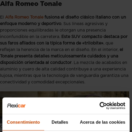
Alfa Romeo Tonale
El
Alfa Romeo Tonale
fusiona el diseño clásico italiano con un
enfoque moderno y deportivo
. Sus líneas agresivas y
proporciones equilibradas le otorgan una presencia
inconfundible en la carretera.
Este SUV compacto destaca por
sus faros afilados con la típica forma de «trilobite»
, que
reflejan la herencia de la marca en el diseño. En el interior,
el
Tonale presenta detalles meticulosamente cuidados y una
disposición orientada al conductor
. La mezcla de acabados en
aluminio y cuero de alta calidad contribuye a una experiencia
lujosa, mientras que la tecnología de vanguardia garantiza una
conectividad y comodidad excepcionales.
Consentimiento
Detalles
Acerca de las cookies
Coches bonitos: Alfa Romeo Tonale