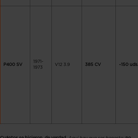
1971-
P400 SV
V12 3.9
385 CV
~150 uds
1973
Cuántos se hicieron, de verdad.
Aquí hay que ser honesto:
no