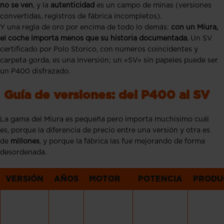
no se ven
, y la
autenticidad
es un campo de minas (versiones
convertidas, registros de fábrica incompletos).
Y una regla de oro por encima de todo lo demás:
con un Miura,
el coche importa menos que su historia documentada.
Un SV
certificado por Polo Storico, con números coincidentes y
carpeta gorda, es una inversión; un «SV» sin papeles puede ser
un P400 disfrazado.
Guía de versiones: del P400 al SV
La gama del Miura es pequeña pero importa muchísimo cuál
es, porque la diferencia de precio entre una versión y otra es
de
millones
, y porque la fábrica las fue mejorando de forma
desordenada.
VERSIÓN
AÑOS
MOTOR
POTENCIA
PRODU