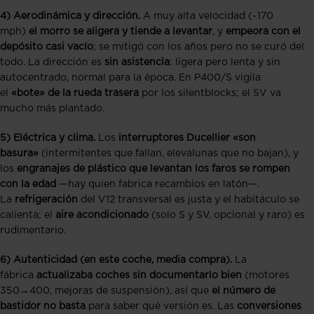
4) Aerodinámica y dirección.
A muy alta velocidad (~170
mph)
el morro se aligera y tiende a levantar
, y
empeora con el
depósito casi vacío
; se mitigó con los años pero no se curó del
todo. La dirección es
sin asistencia
: ligera pero lenta y sin
autocentrado, normal para la época. En P400/S vigila
el
«bote» de la rueda trasera
por los silentblocks; el SV va
mucho más plantado.
5) Eléctrica y clima.
Los
interruptores Ducellier «son
basura»
(intermitentes que fallan, elevalunas que no bajan), y
los
engranajes de plástico que levantan los faros se rompen
con la edad
—hay quien fabrica recambios en latón—.
La
refrigeración
del V12 transversal es justa y el habitáculo se
calienta; el
aire acondicionado
(solo S y SV, opcional y raro) es
rudimentario.
6) Autenticidad (en este coche, media compra).
La
fábrica
actualizaba coches sin documentarlo bien
(motores
350→400, mejoras de suspensión), así que
el número de
bastidor no basta
para saber qué versión es. Las
conversiones