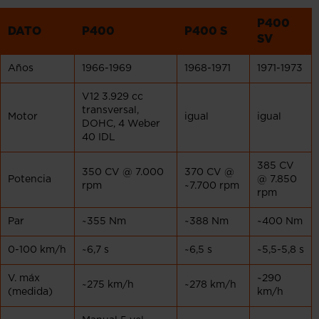
P400
DATO
P400
P400 S
SV
Años
1966-1969
1968-1971
1971-1973
V12 3.929 cc
transversal,
Motor
igual
igual
DOHC, 4 Weber
40 IDL
385 CV
350 CV @ 7.000
370 CV @
Potencia
@ 7.850
rpm
~7.700 rpm
rpm
Par
~355 Nm
~388 Nm
~400 Nm
0-100 km/h
~6,7 s
~6,5 s
~5,5-5,8 s
V. máx
~290
~275 km/h
~278 km/h
(medida)
km/h