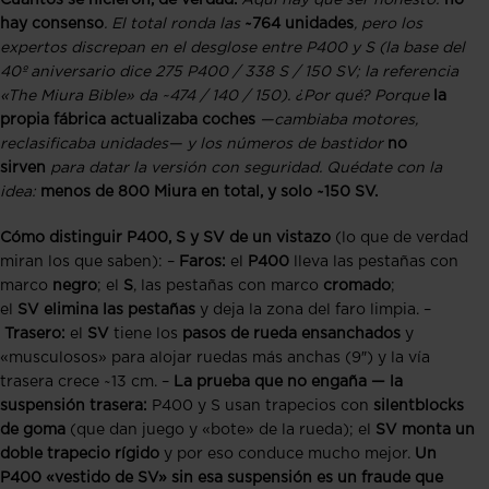
hay consenso
. El total ronda las
~764 unidades
, pero los
expertos discrepan en el desglose entre P400 y S (la base del
40º aniversario dice 275 P400 / 338 S / 150 SV; la referencia
«The Miura Bible» da ~474 / 140 / 150). ¿Por qué? Porque
la
propia fábrica actualizaba coches
—cambiaba motores,
reclasificaba unidades— y los números de bastidor
no
sirven
para datar la versión con seguridad. Quédate con la
idea:
menos de 800 Miura en total, y solo ~150 SV.
Cómo distinguir P400, S y SV de un vistazo
(lo que de verdad
miran los que saben): –
Faros:
el
P400
lleva las pestañas con
marco
negro
; el
S
, las pestañas con marco
cromado
;
el
SV
elimina las pestañas
y deja la zona del faro limpia. –
Trasero:
el
SV
tiene los
pasos de rueda ensanchados
y
«musculosos» para alojar ruedas más anchas (9″) y la vía
trasera crece ~13 cm. –
La prueba que no engaña — la
suspensión trasera:
P400 y S usan trapecios con
silentblocks
de goma
(que dan juego y «bote» de la rueda); el
SV monta un
doble trapecio rígido
y por eso conduce mucho mejor.
Un
P400 «vestido de SV» sin esa suspensión es un fraude que