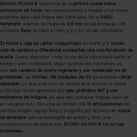
50.000-70.000 $
. Desconfía de la
pintura nueva sobre
estructura sin tocar
: las restauraciones a medias y los chasis
podridos bajo capa fresca son habituales. En el
P400
temprano
, además, la chapa de
0,9 mm
de las primeras ~125
unidades
flexa
; se pasó a 1 mm, y S y SV ya van reforzados.
3) Motor y caja (el cárter compartido).
En P400 y S,
motor,
caja de cambios y diferencial comparten una sola fundición de
aceite
. Suena aterrador —una viruta de la caja podría dañar el
motor— pero la realidad, según quienes los mantienen, es
que
con cambios de aceite regulares y uso moderado no da
problemas
; las
últimas ~96 unidades del SV
ya estrenan
cárter
separado
. Lo que sí es caro de verdad es el acceso: el motor
(≈250 kg) va tan apretado que
sale girándolo 90° y con
milímetros de holgura
, así que casi cualquier trabajo serio es
un «engine-out». Escucha el cambio (las
15 articulaciones
del
varillaje exigen reglaje fino) y pregunta por la junta del
motor
de arranque
, que va sumergido en aceite y falla. Una
reconstrucción de motor son
30.000-50.000 € «si no hay
sorpresas»
.