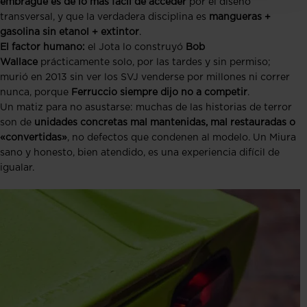
embrague es de lo más fácil de acceder
por el diseño
transversal, y que la verdadera disciplina es
mangueras +
gasolina sin etanol + extintor
.
El factor humano:
el Jota lo construyó
Bob
Wallace
prácticamente solo, por las tardes y sin permiso;
murió en 2013 sin ver los SVJ venderse por millones ni correr
nunca, porque
Ferruccio siempre dijo no a competir
.
Un matiz para no asustarse: muchas de las historias de terror
son de
unidades concretas mal mantenidas, mal restauradas o
«convertidas»
, no defectos que condenen al modelo. Un Miura
sano y honesto, bien atendido, es una experiencia difícil de
igualar.