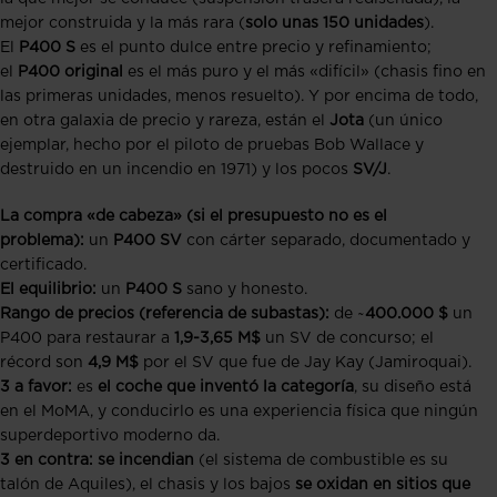
mejor construida y la más rara (
solo unas 150 unidades
).
El
P400 S
es el punto dulce entre precio y refinamiento;
el
P400 original
es el más puro y el más «difícil» (chasis fino en
las primeras unidades, menos resuelto). Y por encima de todo,
en otra galaxia de precio y rareza, están el
Jota
(un único
ejemplar, hecho por el piloto de pruebas Bob Wallace y
destruido en un incendio en 1971) y los pocos
SV/J
.
La compra «de cabeza» (si el presupuesto no es el
problema):
un
P400 SV
con cárter separado, documentado y
certificado.
El equilibrio:
un
P400 S
sano y honesto.
Rango de precios (referencia de subastas):
de ~
400.000 $
un
P400 para restaurar a
1,9-3,65 M$
un SV de concurso; el
récord son
4,9 M$
por el SV que fue de Jay Kay (Jamiroquai).
3 a favor:
es
el coche que inventó la categoría
, su diseño está
en el MoMA, y conducirlo es una experiencia física que ningún
superdeportivo moderno da.
3 en contra:
se incendian
(el sistema de combustible es su
talón de Aquiles), el chasis y los bajos
se oxidan en sitios que