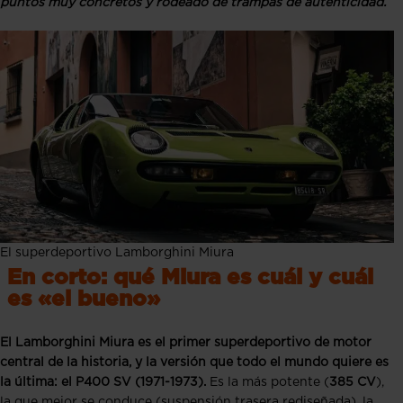
puntos muy concretos y rodeado de trampas de autenticidad.
El superdeportivo Lamborghini Miura
En corto: qué Miura es cuál y cuál
es «el bueno»
El Lamborghini Miura es el primer superdeportivo de motor
central de la historia, y la versión que todo el mundo quiere es
la última: el P400 SV (1971-1973).
Es la más potente (
385 CV
),
la que mejor se conduce (suspensión trasera rediseñada), la