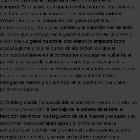
1) El combustible: el riesgo de incendio (lo primero,
siempre).
Es la avería que
quema coches enteros
, literalmente,
y la fama más seria del modelo. Los
cuatro carburadores
Weber
rebosan, las
mangueras de goma originales
se
endurecen y agrietan, y las
bombas y el depósito van delante
,
de modo que una fuga vacía gasolina sobre zonas calientes y
eléctricas. La
gasolina actual con etanol lo empeora todo
:
ataca la goma y baja el punto de ebullición, así que el
combustible
hierve en el carburador al apagar en caliente
; el
patrón clásico es día caluroso → repostar → rearrancar →
fuego. Antes de comprar,
revisa cada manguera
; en uso, lo que
hacen los propietarios juiciosos es
gasolina sin etanol,
mangueras nuevas y un extintor en el coche
. Es manejable,
pero no se ignora.
2) Óxido y chasis (lo que decide el coche).
El Miura se pudre en
sitios que no se ven:
la bandeja de la batería delantera, el
bastidor del motor, los largueros de caja huecos y el suelo
. Las
secciones huecas
atrapan agua
y el óxido atraviesa la
estructura; en coches «de granero» el suelo suele estar para
reemplazo completo, y
sanear un bastidor puede irse a