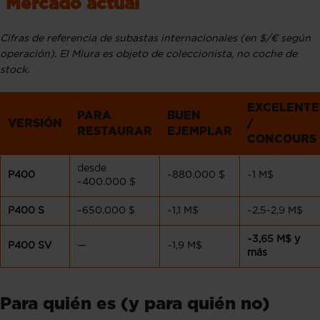
Mercado actual
Cifras de referencia de subastas internacionales (en $/€ según
operación). El Miura es objeto de coleccionista, no coche de
stock.
EXCELENTE
PARA
BUEN
VERSIÓN
/
RESTAURAR
EJEMPLAR
CONCOURS
desde
P400
~880.000 $
~1 M$
~400.000 $
P400 S
~650.000 $
~1,1 M$
~2,5-2,9 M$
~3,65 M$ y
P400 SV
—
~1,9 M$
más
Para quién es (y para quién no)