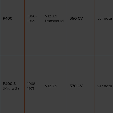
1966-
V12 3.9
P400
350 CV
ver nota
1969
transversal
P400 S
1968-
V12 3.9
370 CV
ver nota
(Miura S)
1971