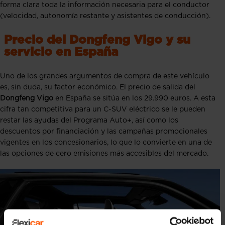
forma clara toda la información necesaria para el conductor
(velocidad, autonomía restante y asistentes de conducción).
Precio del Dongfeng Vigo y su
servicio en España
Uno de los grandes argumentos de compra de este vehículo
es, sin duda, su factor económico. El precio de salida del
Dongfeng Vigo
en España se sitúa en los 29.990 euros. A esta
cifra tan competitiva para un C-SUV eléctrico se le pueden
restar las ayudas del Programa Auto+, así como los
descuentos por financiación y las campañas promocionales
vigentes en los concesionarios, lo que lo convierte en una de
las opciones de cero emisiones más accesibles del mercado.