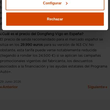
carga rápida en corriente continua (CC). Gracias a esta
Configurar
tecnología de almacenamiento, el vehículo es capaz de
recuperar del
30% al 80% de su energía en solo 18 minutos
,
minimizando los tiempos de espera en los viajes de larga
Rechazar
distancia.
¿Cuál es el precio del Dongfeng Vigo en España?
El precio de salida recomendado para el mercado español se
sitúa en los
29.990 euros
para su versión de 163 CV. No
obstante, esta tarifa puede verse notablemente reducida
(llegando a rondar los 24.500 €) si se aplican las campañas
promocionales vigentes del fabricante, los descuentos
asociados a la financiación y las ayudas estatales del Programa
Auto+.
29 Junio 2026
Anterior
Siguiente