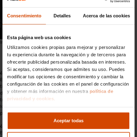
Consentimiento
Detalles
Acerca de las cookies
Esta página web usa cookies
Interior del Dongfeng Vigo
Utilizamos cookies propias para mejorar y personalizar
Preguntas frecuentes sobre el
tu experiencia durante la navegación y de terceros para
Dongfeng Vigo
ofrecerte publicidad personalizada basada en intereses.
Si aceptas, consideramos que admites su uso. Puedes
¿Qué autonomía real ofrece el Dongfeng Vigo?
modificar tus opciones de consentimiento y cambiar la
Este
SUV Dongfeng
cuenta con una batería de 51,87 kWh de
configuración de las cookies en el panel de configuración
tipo LFP que le permite alcanzar una autonomía homologada
y obtener más información en nuestra
política de
de
hasta 340 kilómetros
bajo el ciclo de medición WLTP. Se
privacidad y cookies.
trata de un rango de kilometraje ideal tanto para cubrir todos
los trayectos diarios de la semana en la ciudad como para
plantear trayectos interurbanos.
Aceptar todas
¿Cuánto tiempo tarda en cargarse el Dongfeng Vigo?
El
Dongfeng Vigo
es totalmente compatible con sistemas de