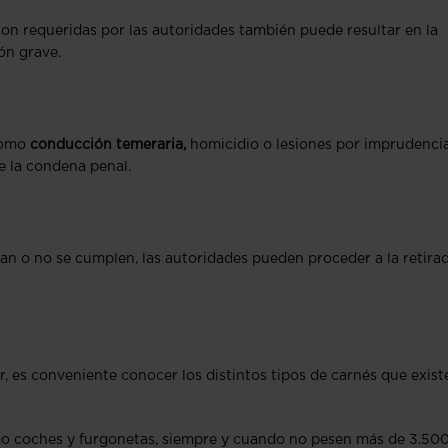
n requeridas por las autoridades también puede resultar en la
ón grave.
 como
conducción temeraria,
homicidio o lesiones por imprudencia
e la condena penal.
gan o no se cumplen, las autoridades pueden proceder a la retira
, es conveniente conocer los distintos tipos de carnés que exist
mo coches y furgonetas, siempre y cuando no pesen más de 3.50