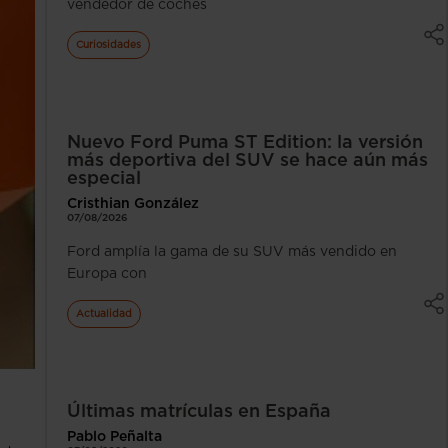
vendedor de coches
Curiosidades
Nuevo Ford Puma ST Edition: la versión
más deportiva del SUV se hace aún más
especial
Cristhian González
07/08/2026
Ford amplía la gama de su SUV más vendido en
Europa con
Actualidad
Últimas matrículas en España
Pablo Peñalta