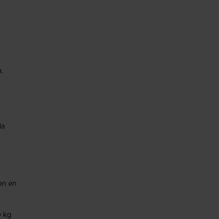
,
da
en en
0 kg