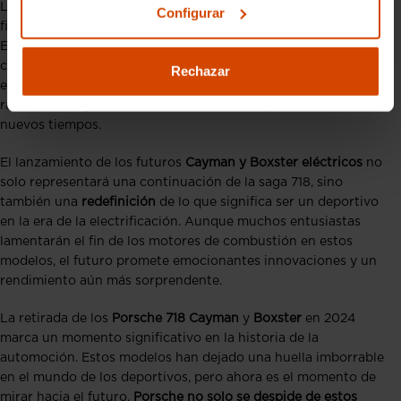
La despedida de los
Porsche 718 Cayman
y
Boxster
marca el
Configurar
final de una era para los deportivos compactos de Porsche.
Estos modelos han sido amados por generaciones de
conductores por su agilidad, potencia y diseño icónico. Sin
Rechazar
embargo, el mundo del automóvil está cambiando
rápidamente, y Porsche está decidida a adaptarse a estos
nuevos tiempos.
El lanzamiento de los futuros
Cayman y Boxster eléctricos
no
solo representará una continuación de la saga 718, sino
también una
redefinición
de lo que significa ser un deportivo
en la era de la electrificación. Aunque muchos entusiastas
lamentarán el fin de los motores de combustión en estos
modelos, el futuro promete emocionantes innovaciones y un
rendimiento aún más sorprendente.
La retirada de los
Porsche 718 Cayman
y
Boxster
en 2024
marca un momento significativo en la historia de la
automoción. Estos modelos han dejado una huella imborrable
en el mundo de los deportivos, pero ahora es el momento de
mirar hacia el futuro.
Porsche no solo se despide de estos