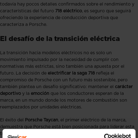
todavía hay pocos detalles confirmados sobre el rendimiento y
características del futuro
718 eléctrico
, es seguro que seguirá
ofreciendo la experiencia de conducción deportiva que
caracteriza a Porsche.
El desafío de la transición eléctrica
La transición hacia modelos eléctricos no es solo un
movimiento impulsado por la necesidad de cumplir con
normativas más estrictas, sino también una apuesta por el
futuro. La decisión de
electrificar la saga 718
refleja el
compromiso de Porsche con un futuro más sostenible, pero
también plantea un desafío significativo: mantener el
carácter
deportivo
y la
emoción
que los conductores esperan de la
marca, en un mundo donde los motores de combustión son
reemplazados por unidades eléctricas.
El éxito del
Porsche Taycan
, el primer eléctrico de la marca,
demuestra que Porsche está bien posicionada para liderar esta
transformación. Sin embargo, el reto será aún mayor al aplicar