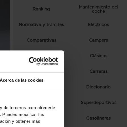
Mantenimiento del
Ranking
coche
Normativa y trámites
Eléctricos
Comparativas
Campers
Consejos
Clásicos
Autoescuela
Carreras
Acerca de las cookies
Ferias y eventos
Diccionario
Fórmula 1
Superdeportivos
ankel
y de terceros para ofrecerte
a-
. Puedes modificar tus
Híbridos
Gasolineras
ración y obtener más