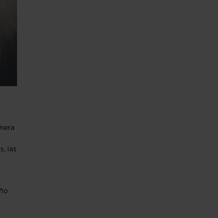
imera
, las
ño