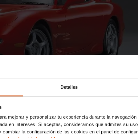
Detalles
s
or es notablemente compacto y ligero, lo que contribuye a la
 A diferencia de los motores de pistón tradicionales,
el motor W
ara mejorar y personalizar tu experiencia durante la navegación 
ermite un funcionamiento más suave y una alta relación potenci
sada en intereses. Si aceptas, consideramos que admites su uso
 cambiar la configuración de las cookies en el panel de configu