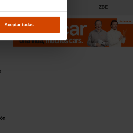
Radares
ZBE
Aceptar todas
de un
 CV
e
s
ión,