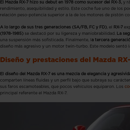
El Mazda RX-7 hizo su debut en 1978 como sucesor del RX-3,
y r
rendimiento, asequibilidad y estilo. Este coche fue uno de los p
relación peso-potencia superior a la de los motores de pistón c
A lo largo de sus tres generaciones (SA/FB, FC y FD)
, el
RX-7
ex
(1978-1985)
se destacó por su ligereza y maniobrabilidad.
La seg
una suspensión más sofisticada. Finalmente, l
a tercera generaci
diseño más agresivo y un motor twin-turbo. Este modelo sentó la
Diseño y prestaciones del Mazda RX
El diseño del Mazda RX-7 es una mezcla de elegancia y agresivid
comparten líneas fluidas y un perfil bajo que subraya su caráct
sus faros escamoteables, que pocos vehículos equiparon. Los
co
principal referente el Mazda RX-7.