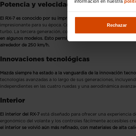
información en nuestra
polít
Potencia y velocidad
El RX-7 es conocido por su impresionante rendimiento en carret
Rechazar
impresionante para su época. Con la introducción de la segunda
turbo. La tercera generación, con su motor twin-turbo, llevó la
en algunos modelos. Esto permitía al RX-7 acelerar de 0 a 100
alrededor de 250 km/h.
Innovaciones tecnológicas
Mazda siempre ha estado a la vanguardia de la innovación tecnol
tecnologías avanzadas a lo largo de sus generaciones, incluyen
independientes en las cuatro ruedas y una aerodinámica avanzada
Interior
El interior del RX-7
está diseñado para ofrecer una experiencia d
ergonómico del volante y los controles fácilmente accesibles c
el interior se volvió aún más refinado, con materiales de alta cal