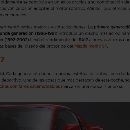
ápidamente se convirtió en un éxito gracias a su combinación de
ocos vehículos en adoptar el motor rotativo Wankel, que ofrecía 
onvencionales.
perimentó varias mejoras y actualizaciones.
La primera generaci
unda generación (1986-1991)
introdujo un diseño más aerodinám
ón (1992-2002)
llevó el rendimiento del
RX-7
a nuevas alturas co
s bases del diseño del prototipo del
Mazda Iconic SP
.
-7
ad.
Cada generación tiene su propia estética distintiva, pero tod
er deportivo. Una de las cosas que más destacan de este coche, s
ches con faros escamoteables
marcaron una época, siendo su