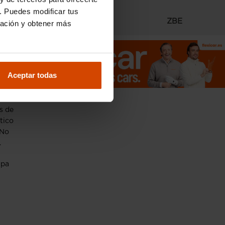
. Puedes modificar tus
Radares
ZBE
ración y obtener más
Aceptar todas
s de
tico
 No
.
upa