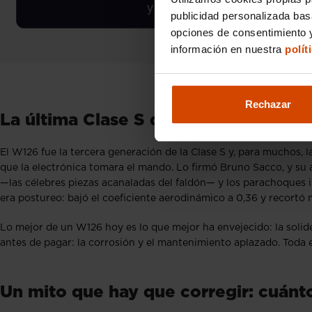
publicidad personalizada ba
opciones de consentimiento y
información en nuestra
polít
Rechazar
La última Clase S que se construyó si
El W126 fue la tercera generación de la Clase S y, para muchos, l
que la electrónica tomara el mando. Lo firmó Bruno Sacco, y su 
—las célebres piezas acanaladas del faldón— y los parachoques i
era postureo: bajó el coeficiente aerodinámico a 0,36 y recortó
Lo mejor de un W126 hoy es lo que mejor ha envejecido: la solide
antes de pagar: la corrosión y el mantenimiento aplazado. Toda 
Un mito que hay que corregir: cuánt