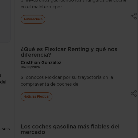
Si llevas años guardando los triángulos del coche
en el maletero «por
Autoescuela
¿Qué es Flexicar Renting y qué nos
diferencia?
Cristhian González
06/08/2026
s
Si conoces Flexicar por su trayectoria en la
 del
compraventa de coches de
Noticias Flexicar
Los coches gasolina más fiables del
 seis
mercado