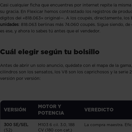
Casi cualquier ficha que encuentres por internet repite la misma 
su gracia. En Flexicar hemos contrastado los registros de produ
dígitos del «818.063» original—. A los coupés, directamente, los
unidades
: 818.063 berlinas más 74.060 coupés. Sigue siendo, de c
es ese, y ahora lo sabes tú antes que el vendedor.
Cuál elegir según tu bolsillo
Antes de abrir un solo anuncio, quédate con el mapa de la gama, 
cilindros son los sensatos, los V8 son los caprichosos y la serie 2
versión por versión:
MOTOR Y
VERSIÓN
VEREDICTO
POTENCIA
300 SE/
SEL
M103 6 cil. 3.0, 188
La compra maestra. Efici
(S2)
CV (180 con cat.)