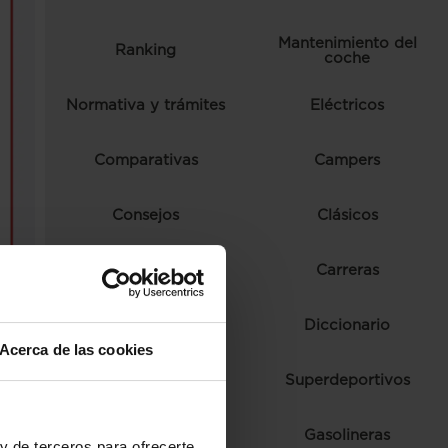
Mantenimiento del
Ranking
coche
Normativa y trámites
Eléctricos
Comparativas
Campers
Consejos
Clásicos
Autoescuela
Carreras
Ferias y eventos
Diccionario
Acerca de las cookies
Fórmula 1
Superdeportivos
Híbridos
Gasolineras
y de terceros para ofrecerte