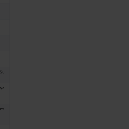
 Su
 ya
izo