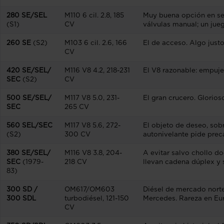
280 SE/
SEL
M110 6 cil. 2.8, 185
Muy buena opción en seri
(S1)
CV
válvulas manual; un jue
260 SE
(S2)
M103 6 cil. 2.6, 166
El de acceso. Algo justo
CV
420 SE/
SEL/
M116 V8 4.2, 218-231
El V8 razonable: empuje
SEC
(S2)
CV
500 SE/
SEL/
M117 V8 5.0, 231-
El gran crucero. Glorios
SEC
265 CV
560 SEL/
SEC
M117 V8 5.6, 272-
El objeto de deseo, sob
(S2)
300 CV
autonivelante pide preca
380 SE/
SEL/
M116 V8 3.8, 204-
A evitar salvo chollo d
SEC
(1979-
218 CV
llevan cadena dúplex y s
83)
300 SD /
OM617/
OM603
Diésel de mercado norte
300 SDL
turbodiésel, 121-150
Mercedes. Rareza en Eu
CV