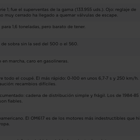
e 1; fue el superventas de la gama (133.955 uds.). Ojo: reglaje de
go muy cerrado ha llegado a quemar válvulas de escape.
 para 1,6 toneladas, pero barato de tener.
 de sobra sin la sed del 500 o el 560.
o en marcha, caro en gasolineras.
re todo el coupé. El más rápido: 0-100 en unos 6,7-7 s y 250 km/h.
ución: recambios difíciles.
ocumentado: cadena de distribución simple y frágil. Los de 1984-85
on fiables.
americano. El OM617 es de los motores más indestructibles que h
ropa.