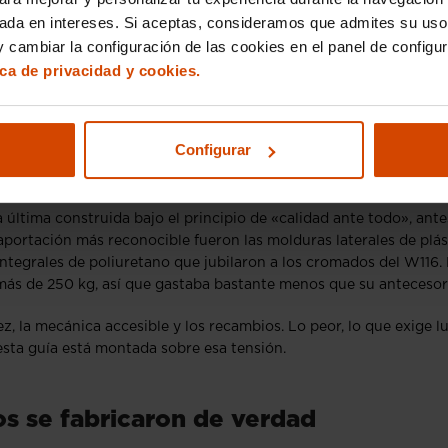
sada en intereses. Si aceptas, consideramos que admites su uso
 cambiar la configuración de las cookies en el panel de configu
ica de privacidad y cookies.
Configurar
n prisa
a última construida bajo el principio de «calidad ante todo», ante
aportación más reconocible fueron las molduras laterales de plás
ntegrales de poliuretano que jubilaron a los cromados del W116.
 más de 250 kg, así que gastaba bastante menos que su antecesor
z, la mecánica accesible y los recambios. Lo peor, lo que exige l
esta guía está montada sobre esa tensión.
os se fabricaron de verdad