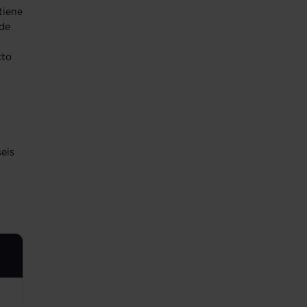
tiene
de
cto
eis