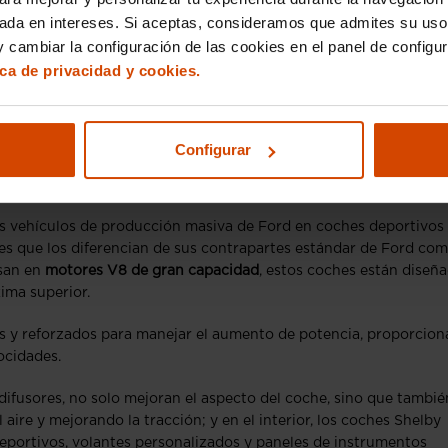
sada en intereses. Si aceptas, consideramos que admites su uso
 cambiar la configuración de las cookies en el panel de configu
ica de privacidad y cookies.
Configurar
n las variantes normales de Ford
os vehículos de producción masiva de Ford en coches deportivos
es que los diferencian de sus contrapartes estándar de Ford com
san en
motores V8 de gran capacidad
, estos coches están diseñ
xima superior.
s y reforzados para manejar el aumento de potencia, proporcio
locidades.
difusores, no solo mejoran el aspecto del coche, sino que tambié
 aire y mejorando la tracción; y en el interior, los coches Shelby
eportivos, volantes personalizados y paneles de instrumentos