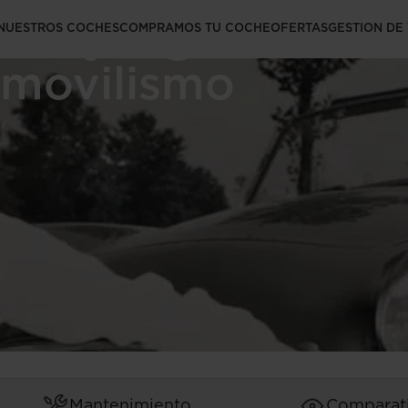
ión y legado en el
NUESTROS COCHES
COMPRAMOS TU COCHE
OFERTAS
GESTION DE
omovilismo
Mantenimiento
Comparat