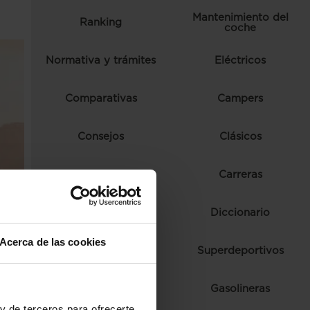
Mantenimiento del
Ranking
coche
Normativa y trámites
Eléctricos
Comparativas
Campers
Consejos
Clásicos
Autoescuela
Carreras
Ferias y eventos
Diccionario
Acerca de las cookies
Fórmula 1
Superdeportivos
Híbridos
Gasolineras
y de terceros para ofrecerte