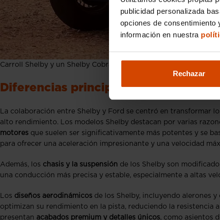
publicidad personalizada ba
opciones de consentimiento y
información en nuestra
polít
Carroll Shelby y un Shelby Cobra
Rechazar
Diferencias principales de Shelby co
La colaboración entre Shelby y Ford se centró en transformar l
alto rendimiento. Los modelos Shelby destacan por varias razon
motores
que suelen ser significativamente más potentes y se ba
para ofrecer una aceleración impresionante y una velocidad má
Además, los
chasis y la suspensión
de los Shelby son modificado
una conducción más precisa y estable, especialmente a altas ve
Los
diseños aerodinámicos
de los Shelby, incluyendo alerones y 
optimizan su rendimiento en la pista, reduciendo la resistencia al
presentan
acabados premium y detalles únicos
, como asientos d