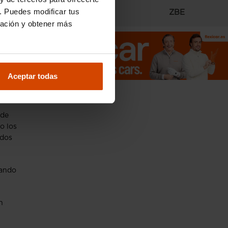
. Puedes modificar tus
Radares
ZBE
ración y obtener más
Aceptar todas
 de
o los
ados
nando
n