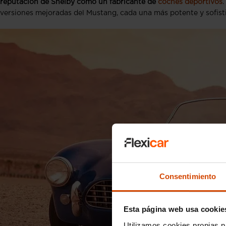
reputación de Shelby como un fabricante de
coches deportivos
.
versiones mejoradas del Mustang, cada una más potente y sofisti
Consentimiento
Esta página web usa cookie
Utilizamos cookies propias p