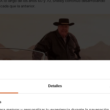
 A lo largo de los años 60 y 70, Shelby continuó desarrollando
cada que la anterior.
Detalles
s
ara mejorar y personalizar tu experiencia durante la navegación 