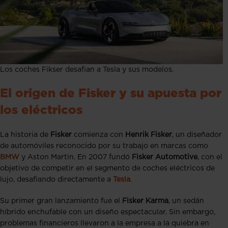
Los coches Fikser desafian a Tesla y sus modelos.
El origen de Fisker y su apuesta por
los eléctricos
La historia de
Fisker
comienza con
Henrik Fisker
, un diseñador
de automóviles reconocido por su trabajo en marcas como
BMW
y Aston Martin. En 2007 fundó
Fisker Automotive
, con el
objetivo de competir en el segmento de coches eléctricos de
lujo, desafiando directamente a
Tesla
.
Su primer gran lanzamiento fue el
Fisker Karma
, un sedán
híbrido enchufable con un diseño espectacular. Sin embargo,
problemas financieros llevaron a la empresa a la quiebra en