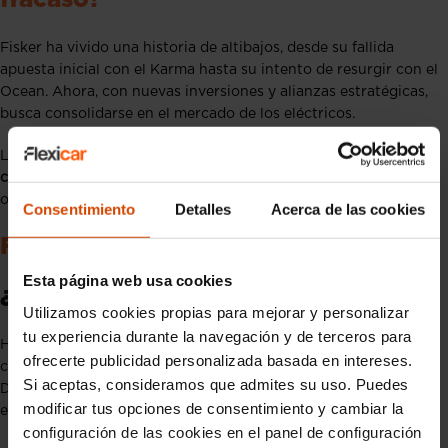
fracaso?
Fisker ha vivido una historia de altibajos, desde su fallida
apuesta inicial con el Karma hasta su intento de resurgir con el
Ocean. Ahora, con nuevas inversiones y alianzas estratégicas,
busca consolidarse en el mercado de los eléctricos.
Los próximos años serán clave para determinar si
Fisker podrá
competir con Tesla y otras marcas líderes
o si terminará siendo
otro intento fallido en la industria de la movilidad sostenible.
Consentimiento
Detalles
Acerca de las cookies
FAQ – Fisker
Esta página web usa cookies
¿Quién es Henrik Fisker?
Utilizamos cookies propias para mejorar y personalizar
tu experiencia durante la navegación y de terceros para
Henrik Fisker es un diseñador de automóviles reconocido por
ofrecerte publicidad personalizada basada en intereses.
crear modelos icónicos como el BMW Z8 y el Aston Martin
Si aceptas, consideramos que admites su uso. Puedes
DB9. Fundó Fisker Automotive y posteriormente Fisker Inc.,
modificar tus opciones de consentimiento y cambiar la
enfocándose en vehículos eléctricos de lujo.
configuración de las cookies en el panel de configuración