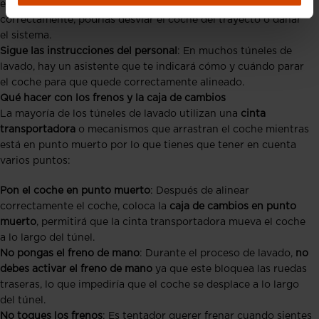
están bien colocadas sobre el raíl, si no lo haces
correctamente, podrías desviar el coche del trayecto o dañar
el sistema.
Sigue las instrucciones del personal
: En muchos túneles de
lavado, hay un asistente que te indicará cómo y cuándo parar
el coche para que quede correctamente alineado.
Qué hacer con los frenos y la caja de cambios
La mayoría de los túneles de lavado utilizan una
cinta
transportadora
o mecanismos que arrastran el coche mientras
está en punto muerto por lo que tienes que tener en cuenta
varios puntos:
Pon el coche en punto muerto
: Después de alinear
correctamente el coche, coloca la
caja de cambios en punto
muerto
, permitirá que la cinta transportadora mueva el coche
a lo largo del túnel.
No pongas el freno de mano
: Durante el proceso de lavado,
no
debes activar el freno de mano
ya que este bloquea las ruedas
traseras, lo que impediría que el coche se desplace a lo largo
del túnel.
No toques los frenos
: Es tentador querer frenar cuando sientes