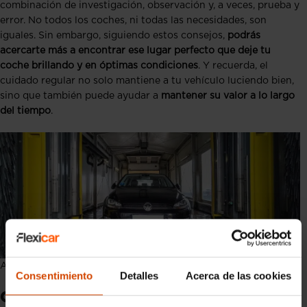
combinación de investigación, observación y, a veces, prueba y
error. No todos los coches, ni todas las necesidades, son
iguales. Sin embargo, siguiendo estos consejos,
podrás
acercarte más a encontrar ese lugar perfecto que deje tu
coche brillando y en óptimas condiciones
. Y recuerda, el
cuidado regular no solo mantiene a tu vehículo luciendo bien,
sino que también puede ayudar a
mantener su valor a lo largo
del tiempo
.
Autolavado
Consentimiento
Detalles
Acerca de las cookies
Consejos para usar correctamente el