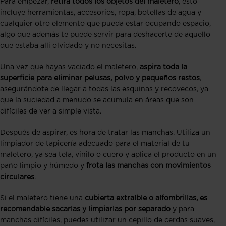
Para empezar,
retira todos los objetos del maletero
, esto
incluye herramientas, accesorios, ropa, botellas de agua y
cualquier otro elemento que pueda estar ocupando espacio,
algo que además te puede servir para deshacerte de aquello
que estaba allí olvidado y no necesitas.
Una vez que hayas vaciado el maletero,
aspira toda la
superficie para eliminar pelusas, polvo y pequeños restos
,
asegurándote de llegar a todas las esquinas y recovecos, ya
que la suciedad a menudo se acumula en áreas que son
difíciles de ver a simple vista.
Después de aspirar, es hora de tratar las manchas. Utiliza un
limpiador de tapicería adecuado para el material de tu
maletero, ya sea tela, vinilo o cuero y aplica el producto en un
paño limpio y húmedo y
frota las manchas con movimientos
circulares
.
Si el maletero tiene una
cubierta extraíble o alfombrillas, es
recomendable sacarlas y limpiarlas por separado
y para
manchas difíciles, puedes utilizar un cepillo de cerdas suaves,