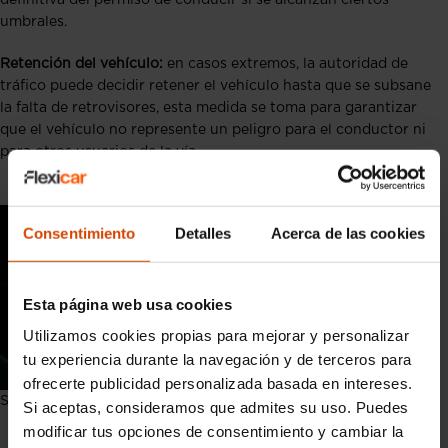
umbrales.
Retención del vehículo:
en casos extremos, la autoridad de
tráfico puede decidir retener el vehículo hasta que se subsane
la falta de retrovisores, esta medida se toma para garantizar
que el vehículo no represente un peligro para el conductor ni
para otros usuarios de la vía.
Consentimiento
Detalles
Acerca de las cookies
Esta página web usa cookies
Utilizamos cookies propias para mejorar y personalizar
tu experiencia durante la navegación y de terceros para
ofrecerte publicidad personalizada basada en intereses.
Sanciones por no llevar los retrovisores obligatorios
Si aceptas, consideramos que admites su uso. Puedes
modificar tus opciones de consentimiento y cambiar la