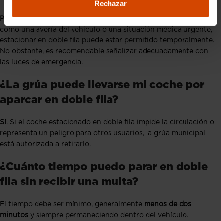
Rechazar
Por lo general no
, salvo en casos de emergencia justificados,
como una avería del vehículo o una situación médica urgente,
estacionar en doble fila puede estar permitido temporalmente.
No obstante, es recomendable señalizar adecuadamente con
las luces de emergencia.
¿La grúa puede llevarse mi coche por
aparcar en doble fila?
Sí
. Si el coche estacionado en doble fila impide la circulación o
representa un peligro para otros usuarios, la grúa municipal
está autorizada a retirarlo.
¿Cuánto tiempo puedo parar en doble
fila sin recibir una multa?
El tiempo debe ser mínimo, generalmente
menos de dos
minutos
y siempre permaneciendo dentro del vehículo.