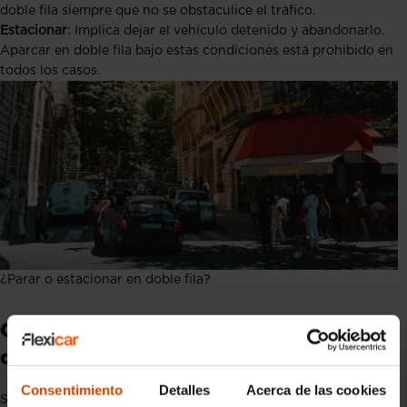
doble fila siempre que no se obstaculice el tráfico.
Estacionar
: Implica dejar el vehículo detenido y abandonarlo.
Aparcar en doble fila bajo estas condiciones está prohibido en
todos los casos.
¿Parar o estacionar en doble fila?
Consejos para evitar estacionar en
doble fila
Consentimiento
Detalles
Acerca de las cookies
Si bien la falta de espacio para aparcar puede ser frustrante, es