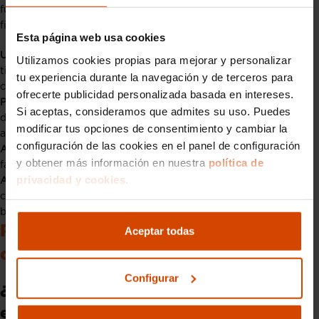
fundamental buscar alternativas antes de recurrir a la doble
fila. Aquí tienes algunas recomendaciones útiles:
Esta página web usa cookies
Utiliza parkings públicos o privados
: En lugar de perder
Utilizamos cookies propias para mejorar y personalizar
tiempo buscando huecos en la calle, optar por un parking
tu experiencia durante la navegación y de terceros para
cercano puede ser más práctico y seguro.
ofrecerte publicidad personalizada basada en intereses.
Planifica con antelación
: Si conoces zonas con alta densidad
Si aceptas, consideramos que admites su uso. Puedes
de tráfico, sal con tiempo suficiente para encontrar un lugar
modificar tus opciones de consentimiento y cambiar la
adecuado.
configuración de las cookies en el panel de configuración
Apps de aparcamiento
: Existen algunas aplicaciones que
y obtener más información en nuestra
política de
facilitan la búsqueda de plazas disponibles en tiempo real.
privacidad y cookies.
Aprovecha el transporte público
: En trayectos cortos,
considerar alternativas como el transporte público o la
bicicleta puede evitarte problemas.
Preguntas frecuentes sobre la
Aceptar todas
doble fila
Configurar
¿Se puede aparcar en doble fila para
emergencias?