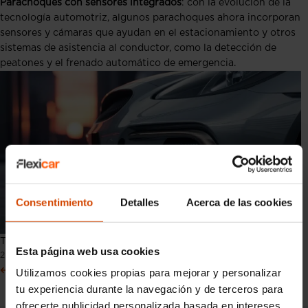
Parachoques con sensores integrados
: con la evolución de la
tecnología automotriz, algunos parachoques ahora incorporan
sensores y cámaras que ayudan en el estacionamiento y otros
sistemas de asistencia al conductor, como la detección de
peatones y el frenado automático de emergencia.
Consentimiento
Detalles
Acerca de las cookies
Tipos de paracoches
Esta página web usa cookies
2 Agosto 2024
Anterior
Siguiente
Utilizamos cookies propias para mejorar y personalizar
tu experiencia durante la navegación y de terceros para
ofrecerte publicidad personalizada basada en intereses.