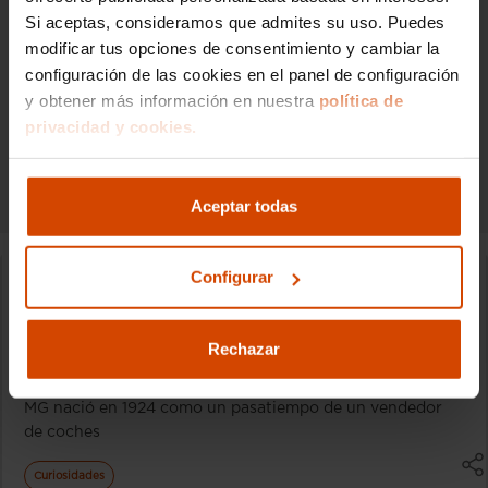
Si aceptas, consideramos que admites su uso. Puedes
modificar tus opciones de consentimiento y cambiar la
Síguenos en nuestras redes sociales para
configuración de las cookies en el panel de configuración
estar informado de todo el mundo del
y obtener más información en nuestra
política de
motor.
privacidad y cookies.
Aceptar todas
Destacados
Configurar
De dónde son los coches MG
Rechazar
Cristhian González
07/08/2026
MG nació en 1924 como un pasatiempo de un vendedor
de coches
Curiosidades