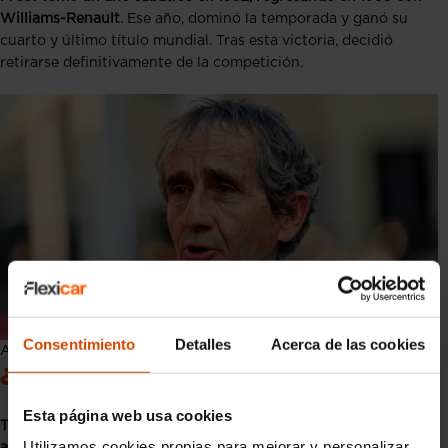
Williams-Renault
. Ese año, dominó la temporada y ganó su
cuarto y último título mundial. Tras esta victoria, decidió
retirarse definitivamente de la competición.
Consentimiento
Detalles
Acerca de las cookies
Alain Prost en la actualidad
¿Qué ha sido de Alain Prost?
Esta página web usa cookies
Tras su retirada, Alain Prost no se alejó del mundo del
Utilizamos cookies propias para mejorar y personalizar