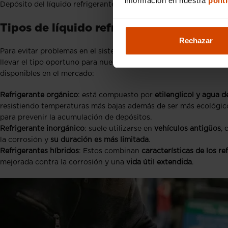
información en nuestra
polít
Depósito del líquido refrigerante
Tipos de líquido refrigerante
Rechazar
Para evitar problemas en el sistema de refrigeración, debemos m
llevar el tipo oportuno para nuestro
modelo de coche
ya que exi
disponibles en el mercado:
Refrigerante orgánico
: está compuesto por
etilenglicol y agua d
resistiendo temperaturas más bajas además de ser más ecológic
para prevenir la acumulación de depósitos.
Refrigerante inorgánico
: suele utilizarse en
vehículos antigüos
, 
la corrosión y
su duración es más limitada
.
Refrigerantes híbridos
: Estos combinan
características de los r
mejorada contra la corrosión y una
vida útil extendida
.