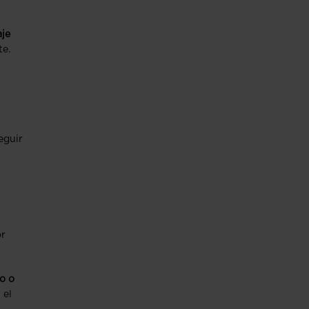
je
te.
eguir
or
jo o
 el