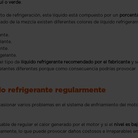
zul o verde
.
ito de refrigeración, este líquido está compuesto por un
porcenta
do de la mezcla existen diferentes colores de líquido refrigeran
ante.
lante.
nte.
gelante.
el tipo de
líquido refrigerante recomendado por el fabricante
y s
elantes diferentes porque como consecuencia podrías provocar
do refrigerante regularmente
ocasionar varios problemas en el sistema de enfriamiento del mot
sable de regular el calor generado por el motor y si el
nivel es ba
damente, lo que puede provocar daños costosos e irreparables en