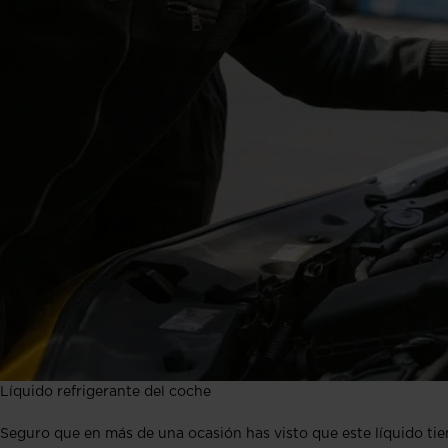
Líquido refrigerante del coche
Seguro que en más de una ocasión has visto que este líquido ti