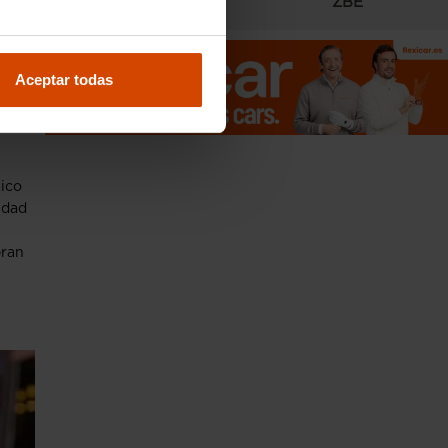
Radares
ZBE
Aceptar todas
s
y
ico
idad
eran