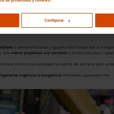
ica de privacidad y cookies.
Configurar
antener el depósito del líquido refrigerante en
niveles adecuado
sten varios tipos de
líquidos refrigerantes o anticongelantes
estilada
o desmineralizadas y aguanta más tiempo que el inorgán
o. Son
menos propensos a la corrosión
y tienen una mejor capac
contiene silicatos que protegen las partes del aluminio pero acel
efrigerantes orgánicos e inorgánicos
ofreciendo una protección