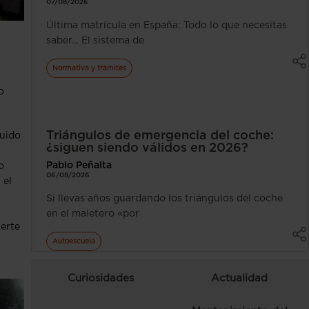
07/08/2026
Última matrícula en España: Todo lo que necesitas
saber… El sistema de
Normativa y trámites
o
Triángulos de emergencia del coche:
quido
¿siguen siendo válidos en 2026?
Pablo Peñalta
o
06/08/2026
 el
Si llevas años guardando los triángulos del coche
en el maletero «por
ierte
Autoescuela
Curiosidades
Actualidad