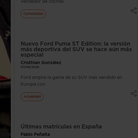
vendedor de coches
Curiosidades
Nuevo Ford Puma ST Edition: la versión
más deportiva del SUV se hace aún más
especial
Cristhian González
07/08/2026
Ford amplía la gama de su SUV más vendido en
Europa con
Actualidad
Últimas matrículas en España
Pablo Peñalta