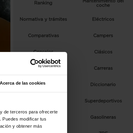
Mantenimiento del
Ranking
coche
Normativa y trámites
Eléctricos
Comparativas
Campers
Consejos
Clásicos
Autoescuela
Carreras
Acerca de las cookies
Ferias y eventos
Diccionario
Fórmula 1
Superdeportivos
y de terceros para ofrecerte
Híbridos
Gasolineras
. Puedes modificar tus
ración y obtener más