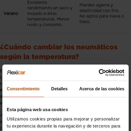
Excelente
Pierden agarre y
rendimiento en seco y
elasticidad con frío.
Verano
mojado a altas
No aptos para nieve o
temperaturas. Menor
hielo.
ruido y consumo.
¿Cuándo cambiar los neumáticos
según la temperatura?
El cambio de neumáticos según la temporada no es un
capricho sino una necesidad que mejora la seguridad y
rendimiento del vehículo, recomendado por regla general,
Consentimiento
Detalles
Acerca de las cookies
montar neumáticos de invierno cuando la temperatura
desciende constantemente por debajo de los 7°C
, momento en
el que los neumáticos de verano pierden eficacia.
Esta página web usa cookies
A la inversa, cuando las temperaturas comienzan a superar
Utilizamos cookies propias para mejorar y personalizar
esta marca de forma constante, es el momento ideal para
tu experiencia durante la navegación y de terceros para
cambiar a neumáticos de verano.