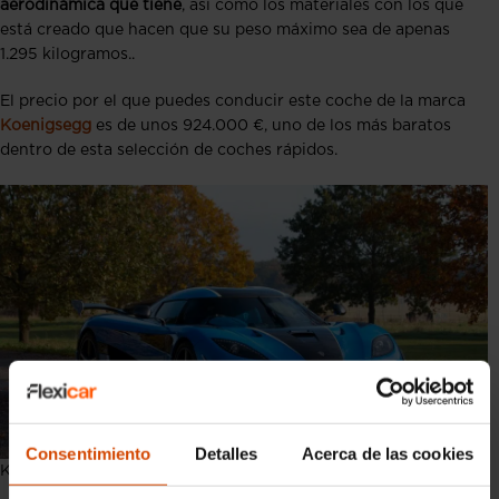
aerodinámica que tiene
, así como los materiales con los que
está creado que hacen que su peso máximo sea de apenas
1.295 kilogramos.
.
El precio por el que puedes conducir este coche de la marca
Koenigsegg
es de unos 924.000 €, uno de los más baratos
dentro de esta selección de coches rápidos.
Consentimiento
Detalles
Acerca de las cookies
Koenigsegg Agera RS