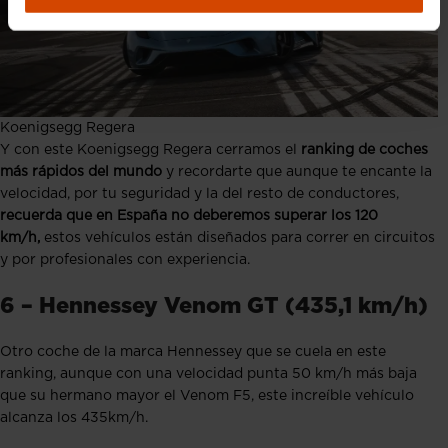
Koenigsegg Regera
Y con este Koenigsegg Regera cerramos el
ranking de coches
más rápidos del mundo
y recordarte que aunque te encante la
velocidad, por tu seguridad y la del resto de conductores,
recuerda que en España no deberemos superar los 120
km/h,
estos vehículos están diseñados para correr en circuitos
y por profesionales con experiencia.
6 – Hennessey Venom GT (435,1 km/h)
Otro coche de la marca Hennessey que se cuela en este
ranking, aunque con una velocidad punta 50 km/h más baja
que su hermano mayor el Venom F5, este increíble vehículo
alcanza los 435km/h.