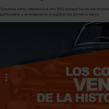
Tomamos como referencia el año 1955 porque fue en ese moment
particulares y se empezaron a registrar los primeros datos.