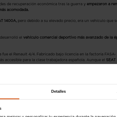
des de recuperación económica tras la guerra y
empezaron a re
a más acomodada.
AT 1400A,
pero debido a su elevado precio, era un vehículo que s
desarrolló el
vehículo comercial deportivo más avanzado de la 
 fue el Renault 4/4. Fabricado bajo licencia en la factoría FASA-
ás accesible para la clase trabajadora española. Aunque el
SEAT 
alternativa económica y práctica para aquellos con presupuestos
Detalles
un vehículo utilitario a un precio mucho más asequible para la
s
ya que permitió a miles de españoles disfrutar por primera vez d
ara mejorar y personalizar tu experiencia durante la navegación 