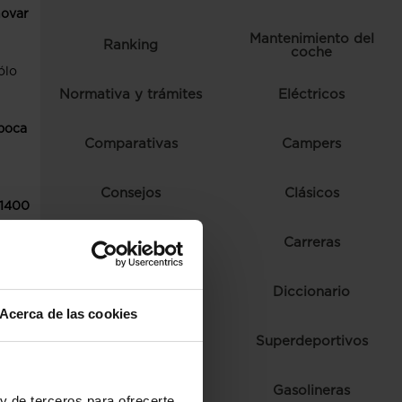
novar
Mantenimiento del
Ranking
coche
ólo
Normativa y trámites
Eléctricos
época
Comparativas
Campers
Consejos
Clásicos
1400
 más
Autoescuela
Carreras
Ferias y eventos
Diccionario
Acerca de las cookies
Fórmula 1
Superdeportivos
e un
Híbridos
Gasolineras
y de terceros para ofrecerte