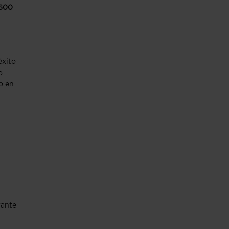
 600
éxito
o
o en
rante