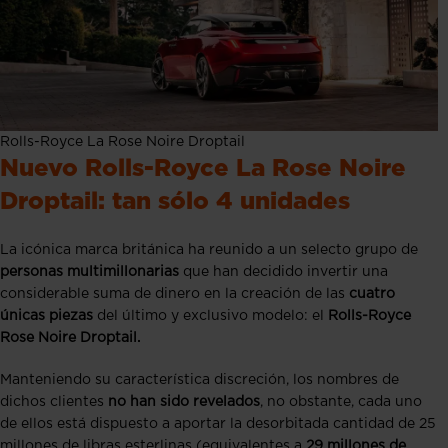
Rolls-Royce La Rose Noire Droptail
Nuevo Rolls-Royce La Rose Noire
Droptail: tan sólo 4 unidades
La icónica marca británica ha reunido a un selecto grupo de
personas multimillonarias
que han decidido invertir una
considerable suma de dinero en la creación de las
cuatro
únicas piezas
del último y exclusivo modelo: el
Rolls-Royce
Rose Noire Droptail.
Manteniendo su característica discreción, los nombres de
dichos clientes
no han sido revelados
, no obstante, cada uno
de ellos está dispuesto a aportar la desorbitada cantidad de 25
millones de libras esterlinas (equivalentes a
29 millones de