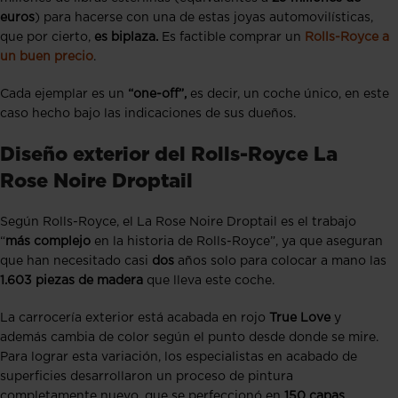
euros
) para hacerse con una de estas joyas automovilísticas,
que por cierto,
es biplaza.
Es factible comprar un
Rolls-Royce a
un buen precio
.
Cada ejemplar es un
“one-off”,
es decir, un coche único, en este
caso hecho bajo las indicaciones de sus dueños.
Diseño exterior del Rolls-Royce La
Rose Noire Droptail
Según Rolls-Royce, el La Rose Noire Droptail es el trabajo
“
más complejo
en la historia de Rolls-Royce”, ya que aseguran
que han necesitado casi
dos
años solo para colocar a mano las
1.603 piezas de madera
que lleva este coche.
La carrocería exterior está acabada en rojo
True Love
y
además cambia de color según el punto desde donde se mire.
Para lograr esta variación, los especialistas en acabado de
superficies desarrollaron un proceso de pintura
completamente nuevo, que se perfeccionó en
150 capas