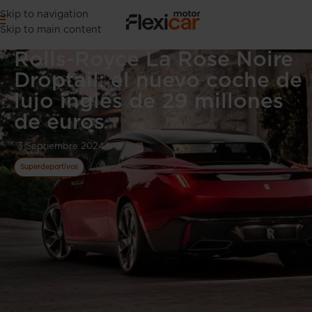
Skip to navigation
Skip to main content
Rolls-Royce La Rose Noire
Droptail: el nuevo coche de
lujo inglés de 29 millones
de euros
3 Septiembre 2024
Superdeportivos