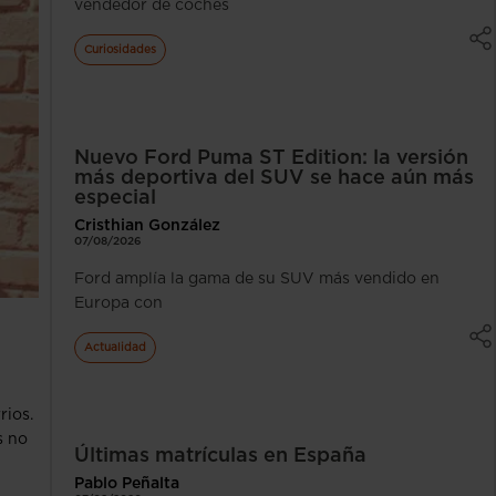
vendedor de coches
Curiosidades
Nuevo Ford Puma ST Edition: la versión
más deportiva del SUV se hace aún más
especial
Cristhian González
07/08/2026
Ford amplía la gama de su SUV más vendido en
Europa con
Actualidad
rios.
s no
Últimas matrículas en España
Pablo Peñalta