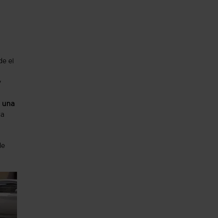
de el
y
 una
ra
de