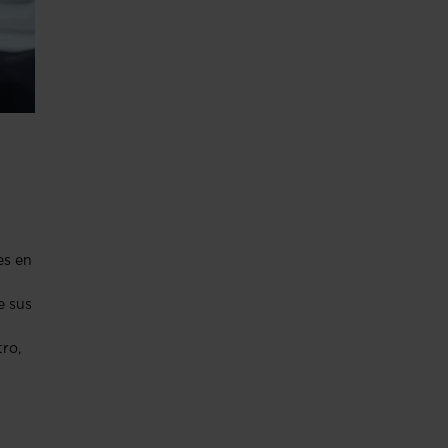
es en
e sus
tro,