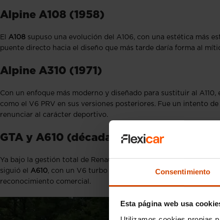
Alpine A108 (1958)
El
A108
supuso una evolución del A106, con una estética más est
puente directo hacia el diseño que más tarde daría forma al míti
Alpine A310 (1971)
Con un enfoque más moderno y diseñado para sustituir al A110, 
como el V6 PRV en sus versiones posteriores. Fue un intento de 
renunciar al carácter deportivo.
GTA y A610 (décadas de 1980 y 1990)
Ya bajo la gestión total de Renault, Alpine desarrolló el
GTA
, un
Consentimiento
siguió el
A610
, con un V6 turbo de 250 CV. Ambos modelos busc
reconocimiento comercial.
Esta página web usa cookie
Utilizamos cookies propias p