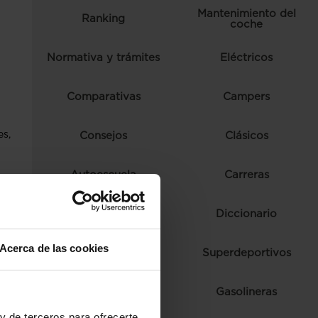
Mantenimiento del
Ranking
coche
Normativa y trámites
Eléctricos
Comparativas
Campers
es,
Consejos
Clásicos
Autoescuela
Carreras
Ferias y eventos
Diccionario
e le
Acerca de las cookies
Fórmula 1
Superdeportivos
Híbridos
Gasolineras
y de terceros para ofrecerte