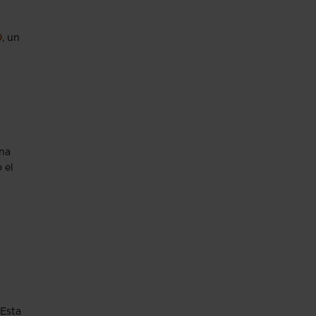
0
, un
una
 el
 Esta