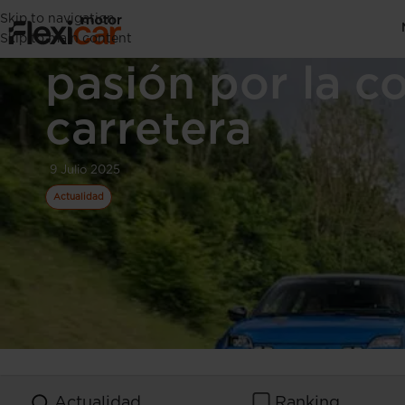
Skip to navigation
70 años de hist
Skip to main content
pasión por la c
carretera
9 Julio 2025
Actualidad
Actualidad
Ranking