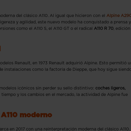
oderna del clásico A110. Al igual que hicieron con el
Alpine A29
 ligereza y agilidad, este nuevo modelo ha conquistado a prensa y
siones como el A110 S, el A110 GT o el radical
A110 R 70
, edición
l
modelos Renault, en 1973 Renault adquirió Alpine. Esto permitió 
e instalaciones como la factoría de Dieppe, que hoy sigue siendo
modelos icónicos sin perder su sello distintivo:
coches ligeros,
l tiempo y los cambios en el mercado, la actividad de Alpine fue
el A110 moderno
marca en 2017 con una reinterpretación moderna del clásico A110.