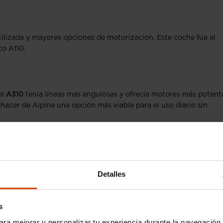
ilizada y mayores opciones de motorización. Este coche fue el
co A110.
el
A310
tenía líneas más angulosas y ofrecía motores más potent
hacer de Alpine una opción más viable para el uso diario sin
 coupé de diseño aerodinámico y prestaciones competitivas. A est
Detalles
aban plantar cara a deportivos alemanes, aunque sin el mismo
s
ara mejorar y personalizar tu experiencia durante la navegación 