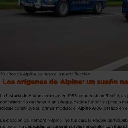
70 años de Alpine, su paso a la electrificación.
Los orígenes de Alpine: un sueño n
La
historia de Alpine
comenzó en 1955, cuando
Jean Rédélé
, un
concesionario de Renault en Dieppe, decide fundar su propia marca
Rédélé construyó su primer modelo: el
Alpine A106
, basado en e
La elección del nombre “Alpine” no fue casual. Rédélé participab
reflejara esa
capacidad de superar curvas imposibles con ligerez