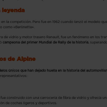
a leyenda
o en la competición. Pero fue en 1962 cuando lanzó el modelo qu
o como «Berlinetta».
bra de vidrio y motor trasero Renault, fue un fenómeno en los tr
mó
campeona del primer Mundial de Rally de la historia
, superand
os de Alpine
elos únicos que han dejado huella en la historia del automovili
 representativos:
fue construido con una carrocería de fibra de vidrio y ofrecía u
ión de coches ligeros y deportivos.