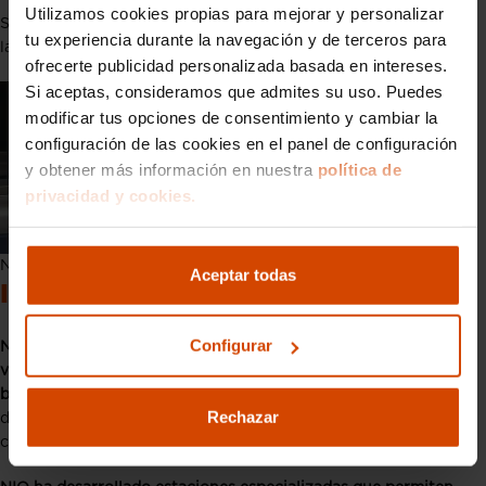
Utilizamos cookies propias para mejorar y personalizar
Su
precio de partida es de 73.900 €
y sus baterías cuentan con
tu experiencia durante la navegación y de terceros para
las mismas características que los anteriores modelos.
ofrecerte publicidad personalizada basada en intereses.
Si aceptas, consideramos que admites su uso. Puedes
modificar tus opciones de consentimiento y cambiar la
configuración de las cookies en el panel de configuración
y obtener más información en nuestra
política de
privacidad y cookies.
NIO EL7
Aceptar todas
Infraestructura de carga de NIO
Configurar
NIO está revolucionando la infraestructura de carga de
vehículos eléctricos con su innovador sistema de cambio de
baterías
diferenciándolo del modelo tradicional de recarga,
Rechazar
donde los vehículos eléctricos se conectan a una estación de
carga para recargar sus baterías.