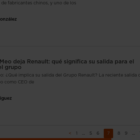
de fabricantes chinos, y uno de los
González
Meo deja Renault: qué significa su salida para el
el grupo
o: ¿Qué implica su salida del Grupo Renault? La reciente salida 
eo como CEO de
iguez
<
1
…
5
6
7
8
9
…