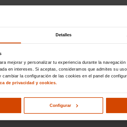
ygo X 2026: diseño renovado y etiqueta ECO par
Detalles
ar la ciudad
 híbrida del Toyota Aygo X 2026 El nuevo Toyota Aygo X 2026
ercado con una imagen
s
ara mejorar y personalizar tu experiencia durante la navegación 
González
sada en intereses. Si aceptas, consideramos que admites su uso
 cambiar la configuración de las cookies en el panel de configu
ica de privacidad y cookies.
 en España que más multas ponen
Configurar
s que más multas ponen en España Los radares de tráfico en
uen siendo uno de los principales