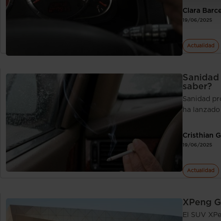
Clara Barc
19/06/2025
Actualidad
Sanidad 
saber?
Sanidad pr
ha lanzado
Cristhian 
19/06/2025
Actualidad
XPeng G9
El SUV XPe