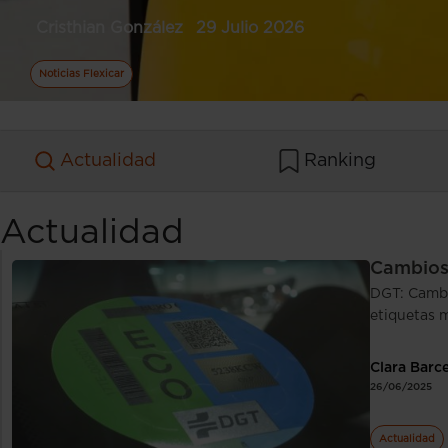
Cristhian González
29 Julio 2026
Noticias Flexicar
Actualidad
Ranking
Actualidad
Cambios 
DGT: Cambi
etiquetas 
Clara Barc
26/06/2025
Actualidad