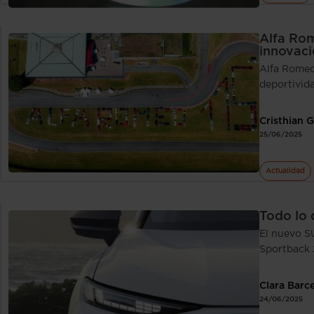
Alfa Rom
innovaci
Alfa Romeo
deportivid
Cristhian 
25/06/2025
Actualidad
Todo lo
El nuevo S
Sportback 
Clara Barc
24/06/2025