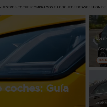
NUESTROS COCHES
COMPRAMOS TU COCHE
OFERTAS
GESTION DE
Los m
Gonz
Rankin
e coches: Guía
¿Sabes