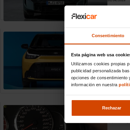
20/06/2025
Actualidad
Toyota A
Consentimiento
conquist
La versión
llega al m
Esta página web usa cookie
Utilizamos cookies propias p
Cristhian 
publicidad personalizada ba
20/06/2025
opciones de consentimiento y
información en nuestra
polít
Actualidad
Radares
Rechazar
Los radare
España sig