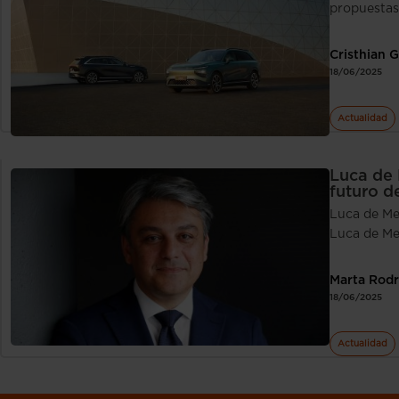
propuestas 
Cristhian 
18/06/2025
Actualidad
Luca de 
futuro d
Luca de Me
Luca de M
Marta Rodr
18/06/2025
Actualidad