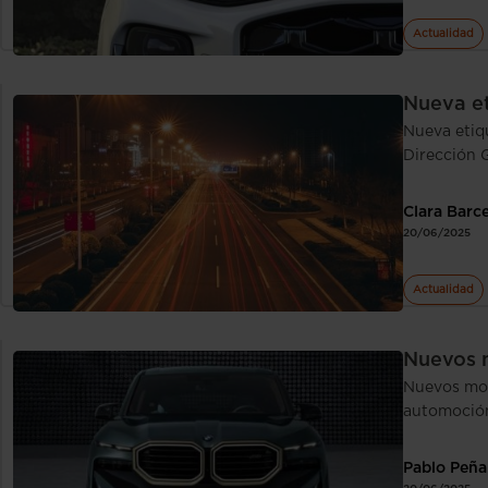
Actualidad
Nueva et
Nueva etiq
Dirección 
Clara Barc
20/06/2025
Actualidad
Nuevos 
Nuevos mod
automoción
Pablo Peña