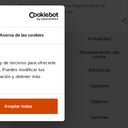
Si conoces Flexicar por su trayectoria en la
compraventa de coches de
Noticias Flexicar
a
Acerca de las cookies
Curiosidades
Actualidad
Mantenimiento del
Ranking
coche
y de terceros para ofrecerte
. Puedes modificar tus
Normativa y trámites
Eléctricos
ración y obtener más
Comparativas
Campers
Consejos
Clásicos
Aceptar todas
Autoescuela
Carreras