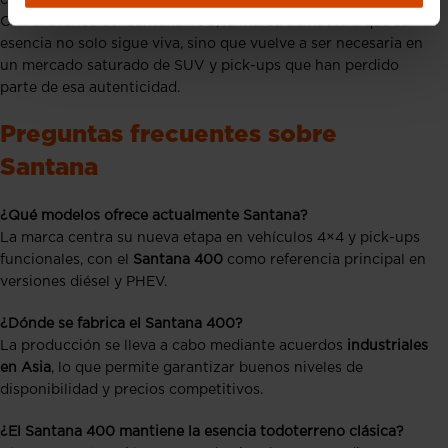
Con el avance del Santana 400, la marca demuestra que su
esencia no solo sigue viva, sino que vuelve a ser necesaria en
un mercado saturado de SUV y pick-ups que han perdido
parte de esa autenticidad.
Preguntas frecuentes sobre
Santana
¿Qué modelos ofrece actualmente Santana?
La marca centra su nueva etapa en vehículos 4×4 y pick-ups
funcionales, con el
Santana 400
como referencia principal en
versiones diésel y PHEV.
¿Dónde se fabrica el Santana 400?
La producción se lleva a cabo mediante acuerdos
industriales
en Asia
, lo que permite garantizar buenos niveles de
disponibilidad y precios competitivos.
¿El Santana 400 mantiene la esencia todoterreno clásica?