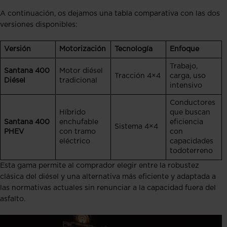
A continuación, os dejamos una tabla comparativa con las dos
versiones disponibles:
Versión
Motorización
Tecnología
Enfoque
Trabajo,
Santana 400
Motor diésel
Tracción 4×4
carga, uso
Diésel
tradicional
intensivo
Conductores
Híbrido
que buscan
Santana 400
enchufable
eficiencia
Sistema 4×4
PHEV
con tramo
con
eléctrico
capacidades
todoterreno
Esta gama permite al comprador elegir entre la robustez
clásica del diésel y una alternativa más eficiente y adaptada a
las normativas actuales sin renunciar a la capacidad fuera del
asfalto.