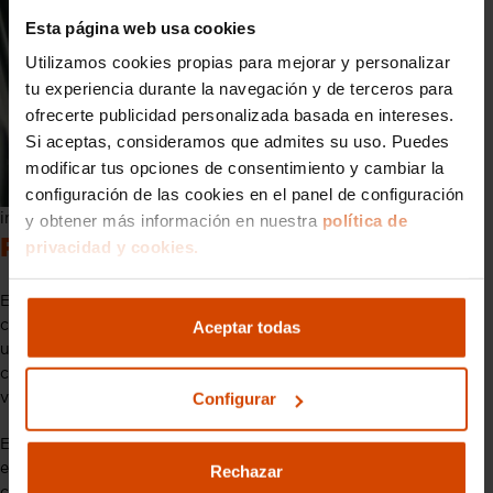
Esta página web usa cookies
Utilizamos cookies propias para mejorar y personalizar
tu experiencia durante la navegación y de terceros para
ofrecerte publicidad personalizada basada en intereses.
Si aceptas, consideramos que admites su uso. Puedes
modificar tus opciones de consentimiento y cambiar la
configuración de las cookies en el panel de configuración
y obtener más información en nuestra
política de
interior del todoterreno
Referente del 4×4 funcional
privacidad y cookies.
En un mercado en el que muchos modelos se centran en el
Aceptar todas
confort y la tecnología, Santana se posiciona de nuevo como
un referente del 4×4 funcional. Su propuesta se orienta a
conductores que priorizan la capacidad real sobre el asfalto y
Configurar
valoran la fiabilidad por encima de los elementos superfluos.
El renacer de Santana confirma que sigue existiendo un
espacio claro para vehículos pensados para trabajar, recorrer
Rechazar
caminos difíciles o afrontar jornadas intensas sin artificios.