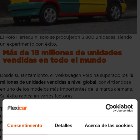
El Polo Harlequin, solo se produjeron 3.800 unidades, siendo
un experimento con éxito.
Más de 18 millones de unidades
vendidas en todo el mundo
Desde su lanzamiento, el Volkswagen Polo ha superado los
18
millones de unidades vendidas a nivel global
, convirtiéndose
en uno de los modelos más importantes de la marca alemana.
Su éxito radica en varios factores:
Tamaño ideal para ciudad, sin renunciar al confort en
carretera.
Eficiencia en consumos
, con versiones gasolina, diésel y, más
Consentimiento
Detalles
Acerca de las cookies
recientemente, adaptadas a las nuevas normativas
medioambientales.