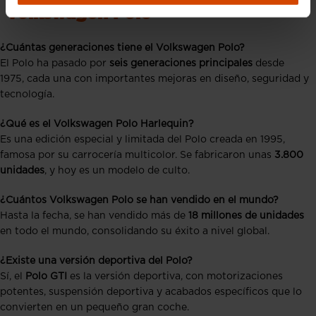
Volkswagen Polo
¿Cuántas generaciones tiene el Volkswagen Polo?
El Polo ha pasado por
seis generaciones principales
desde
1975, cada una con importantes mejoras en diseño, seguridad y
tecnología.
¿Qué es el Volkswagen Polo Harlequin?
Es una edición especial y limitada del Polo creada en 1995,
famosa por su carrocería multicolor. Se fabricaron unas
3.800
unidades
, y hoy es un modelo de culto.
¿Cuántos Volkswagen Polo se han vendido en el mundo?
Hasta la fecha, se han vendido más de
18 millones de unidades
en todo el mundo, consolidando su éxito a nivel global.
¿Existe una versión deportiva del Polo?
Sí, el
Polo GTI
es la versión deportiva, con motorizaciones
potentes, suspensión deportiva y acabados específicos que lo
convierten en un pequeño gran coche.